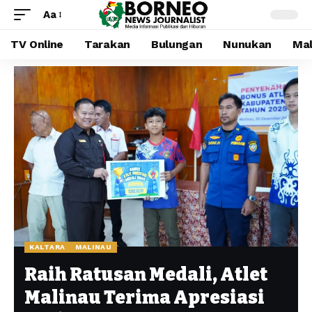
Aa
TV Online
Tarakan
Bulungan
Nunukan
Mal
KALTARA
MALINAU
Raih Ratusan Medali, Atlet
Malinau Terima Apresiasi