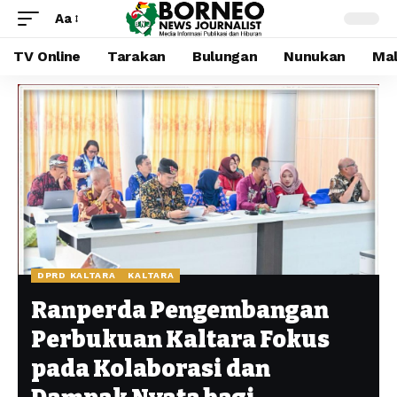
Aa
TV Online
Tarakan
Bulungan
Nunukan
Mal
DPRD KALTARA
KALTARA
Ranperda Pengembangan
Perbukuan Kaltara Fokus
pada Kolaborasi dan