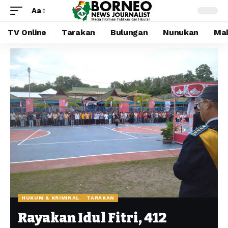
Aa
TV Online
Tarakan
Bulungan
Nunukan
Mal
HUKUM & KRIMINAL
TARAKAN
Rayakan Idul Fitri, 412