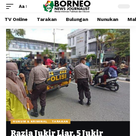
Aa
TV Online
Tarakan
Bulungan
Nunukan
Mal
HUKUM & KRIMINAL
TARAKAN
Razia Jukir Liar, 5 Jukir