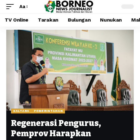
Aa
TV Online
Tarakan
Bulungan
Nunukan
Mal
KALTARA
PEMERINTAHAN
Regenerasi Pengurus,
Pemprov Harapkan