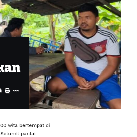
kan
 00 wita bertempat di
 Selumit pantai