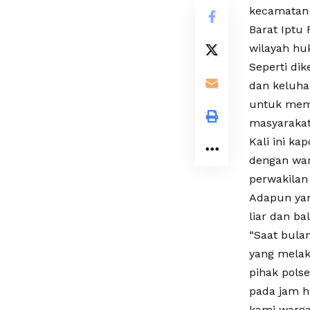
kecamatan 
Barat Iptu
wilayah hu
Seperti di
dan keluha
untuk memp
masyarakat 
Kali ini k
dengan warg
perwakilan 
Adapun yan
liar dan ba
“Saat bula
yang melak
pihak polse
pada jam h
kami warga 