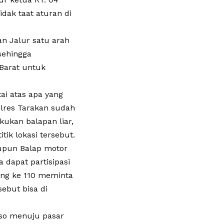
dak taat aturan di
an Jalur satu arah
sehingga
Barat untuk
ai atas apa yang
olres Tarakan sudah
kukan balapan liar,
tik lokasi tersebut.
aupun Balap motor
dapat partisipasi
ung ke 110 meminta
ebut bisa di
rso menuju pasar