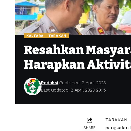
KALTARA
TARAKAN
Resahkan Masyar
Harapkan Aktivit
Redaksi
Published: 2 April 2023
Last updated: 2 April 2023 23:15
TARAKAN – 
pangkalan B
SHARE