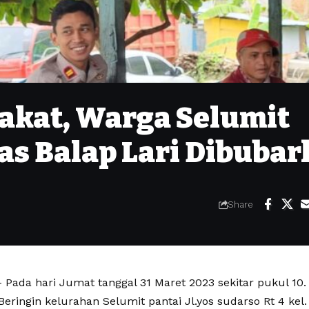
akat, Warga Selumit
as Balap Lari Dibubar
Share
Pada hari Jumat tanggal 31 Maret 2023 sekitar pukul 10.
eringin kelurahan Selumit pantai Jl.yos sudarso Rt 4 kel.