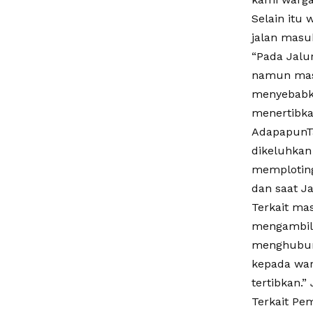
Selain itu
jalan masuk
“Pada Jalu
namun masi
menyebabka
menertibkan
AdapapunTa
dikeluhkan
memploting
dan saat Ja
Terkait ma
mengambil 
menghubung
kepada war
tertibkan.” 
Terkait Pem