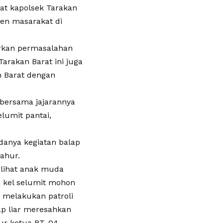
at kapolsek Tarakan
men masarakat di
arkan permasalahan
arakan Barat ini juga
n Barat dengan
 bersama jajarannya
elumit pantai,
danya kegiatan balap
sahur.
lihat anak muda
n kel selumit mohon
k melakukan patroli
p liar meresahkan
ur ketua RT. 04