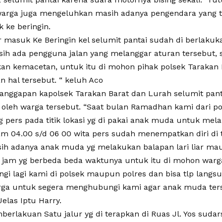
 warga juga mengeluhkan masih adanya pengendara yang ti
 ke beringin.
r masuk Ke Beringin kel selumit pantai sudah di berlakuk
h ada pengguna jalan yang melanggar aturan tersebut, 
n kemacetan, untuk itu di mohon pihak polsek Tarakan 
 hal tersebut. “ keluh Aco
nggapan kapolsek Tarakan Barat dan Lurah selumit pant
 oleh warga tersebut. “Saat bulan Ramadhan kami dari p
 pers pada titik lokasi yg di pakai anak muda untuk mela
m 04.00 s/d 06 00 wita pers sudah menempatkan diri di ti
sih adanya anak muda yg melakukan balapan lari liar m
jam yg berbeda beda waktunya untuk itu di mohon warga 
i lagi kami di polsek maupun polres dan bisa tlp langs
ga untuk segera menghubungi kami agar anak muda ters
Jelas Iptu Harry.
berlakuan Satu jalur yg di terapkan di Ruas Jl. Yos suda