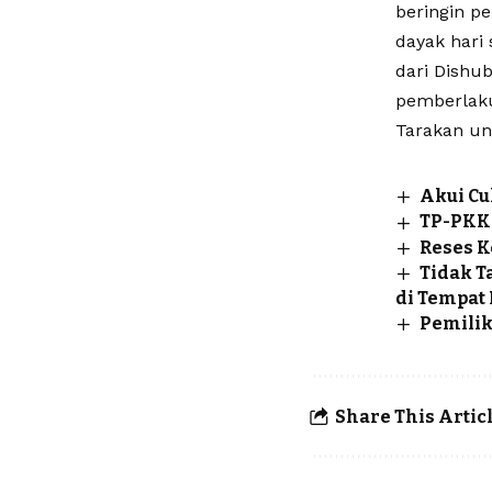
beringin p
dayak hari
dari Dishu
pemberlaku
Tarakan un
Akui C
TP-PKK
Reses K
Tidak T
di Tempat
Pemilik
Share This Artic