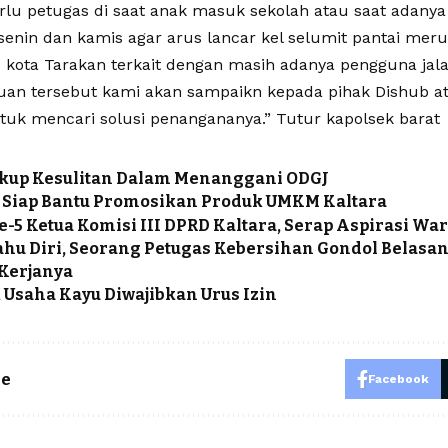
erlu petugas di saat anak masuk sekolah atau saat adan
 senin dan kamis agar arus lancar kel selumit pantai me
b kota Tarakan terkait dengan masih adanya pengguna jal
an tersebut kami akan sampaikn kepada pihak Dishub ata
tuk mencari solusi penangananya.” Tutur kapolsek barat
ukup Kesulitan Dalam Menanggani ODGJ
 Siap Bantu Promosikan Produk UMKM Kaltara
e-5 Ketua Komisi III DPRD Kaltara, Serap Aspirasi W
ahu Diri, Seorang Petugas Kebersihan Gondol Belasa
 Kerjanya
 Usaha Kayu Diwajibkan Urus Izin
le
Facebook