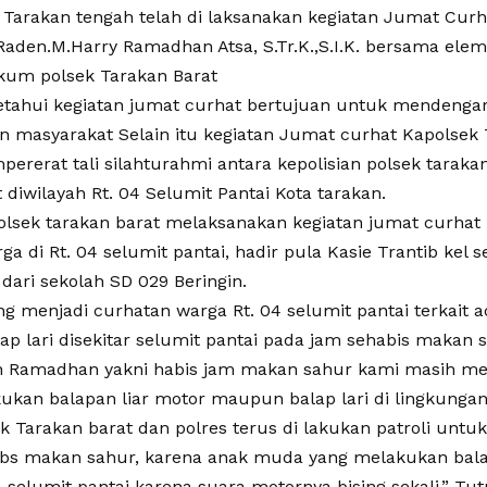
Tarakan tengah telah di laksanakan kegiatan Jumat Curh
 Raden.M.Harry Ramadhan Atsa, S.Tr.K.,S.I.K. bersama ele
kum polsek Tarakan Barat
ketahui kegiatan jumat curhat bertujuan untuk mendeng
n masyarakat Selain itu kegiatan Jumat curhat Kapolsek T
ererat tali silahturahmi antara kepolisian polsek taraka
diwilayah Rt. 04 Selumit Pantai Kota tarakan.
apolsek tarakan barat melaksanakan kegiatan jumat curhat
a di Rt. 04 selumit pantai, hadir pula Kasie Trantib kel s
dari sekolah SD 029 Beringin.
g menjadi curhatan warga Rt. 04 selumit pantai terkait a
lap lari disekitar selumit pantai pada jam sehabis makan 
n Ramadhan yakni habis jam makan sahur kami masih me
ukan balapan liar motor maupun balap lari di lingkunga
k Tarakan barat dan polres terus di lakukan patroli untu
bs makan sahur, karena anak muda yang melakukan bala
selumit pantai karena suara motornya bising sekali.” Tut