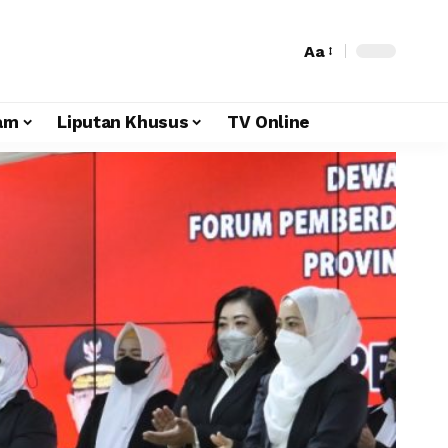
Aa
am
Liputan Khusus
TV Online