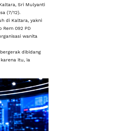
ltara, Sri Mulyanti
a (7/12).
h di Kaltara, yakni
ab Rem 092 PD
rganisasi wanita
bergerak dibidang
arena itu, ia
.