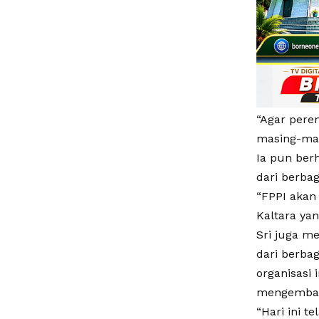
“Agar pere
masing-mas
Ia pun ber
dari berba
“FPPI akan
Kaltara yan
Sri juga m
dari berba
organisasi
mengemban
“Hari ini 