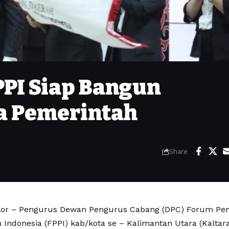
PPI Siap Bangun
a Pemerintah
Share
elor – Pengurus Dewan Pengurus Cabang (DPC) Forum P
Indonesia (FPPI) kab/kota se – Kalimantan Utara (Kaltara