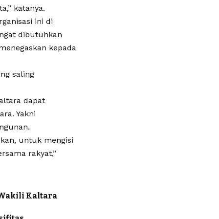
a,” katanya.
anisasi ini di
ngat dibutuhkan
a menegaskan kepada
ng saling
altara dapat
ra. Yakni
ngunan.
pkan, untuk mengisi
rsama rakyat,”
Wakili Kaltara
ifitas