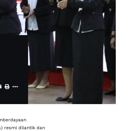
emberdayaan
) resmi dilantik dan