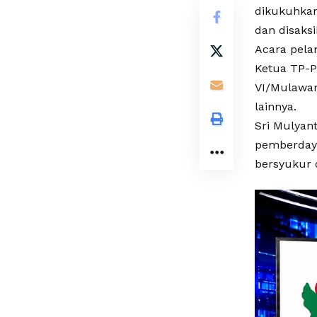
dikukuhkan
dan disaksi
Acara pelan
Ketua TP-P
VI/Mulawar
lainnya.
Sri Mulyan
pemberdaya
bersyukur o