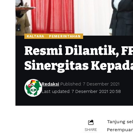
KALTARA
PEMERINTAHAN
Resmi Dilantik, F
Sinergitas Kepad
Redaksi
Published: 7 Desember 2021
Last updated: 7 Desember 2021 20:58
Tanjung s
Perempuan 
SHARE