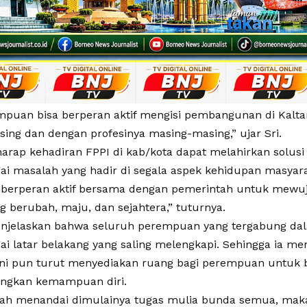
mpuan bisa berperan aktif mengisi pembangunan di Kalt
ing dan dengan profesinya masing-masing,” ujar Sri.
harap kehadiran FPPI di kab/kota dapat melahirkan solus
gai masalah yang hadir di segala aspek kehidupan masyara
 berperan aktif bersama dengan pemerintah untuk mewuj
g berubah, maju, dan sejahtera,” tuturnya.
enjelaskan bahwa seluruh perempuan yang tergabung dala
gai latar belakang yang saling melengkapi. Sehingga ia 
 ini pun turut menyediakan ruang bagi perempuan untuk b
gkan kemampuan diri.
telah menandai dimulainya tugas mulia bunda semua, ma