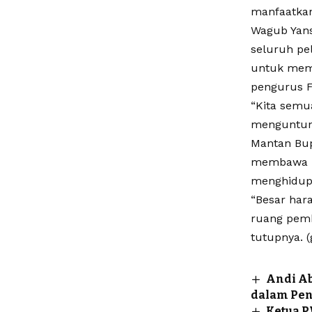
manfaatkan 
Wagub Yans
seluruh pe
untuk memb
pengurus F
“Kita semu
menguntung
Mantan Bup
membawa pe
menghidup
“Besar har
ruang pemb
tutupnya. (
Andi Ab
dalam Pe
Ketua P