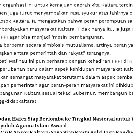
organisasi ini untuk kemajuan daerah kita Kaltara tercint
en juga turut menyampaikan rasa syukur atas lahirnya org
losok Kaltara. Ia mengatakan bahwa peran perempuan sa
erdayakan masyarakat Kaltara. Tidak hanya itu, ia jug
PPI agar bisa menjadi ‘mesin’ pembangunan.
a berperan secara simbiosis mutualisme, artinya peran ya
kan antara pemerintah dan rakyat,” terangnya.
ati Malinau ini pun berharap dengan kehadiran FPPI di K
rubahan baru dalam aspek kehidupan masyarakat Kalta
kan semangat masyarakat terutama dalam aspek pemba
apan pemerintah agar peran-peran masyarakat ini dihidu
angunan Kaltara sesuai tekad Gubernur, membangun be
gg/dkispkaltara)
dan Hafez Siap Berlomba ke Tingkat Nasional untuk 
nyuluh Agama Islam Award
W GP Ansor Kaltara: Saya Siap Bantu Polri Jaga Kondus