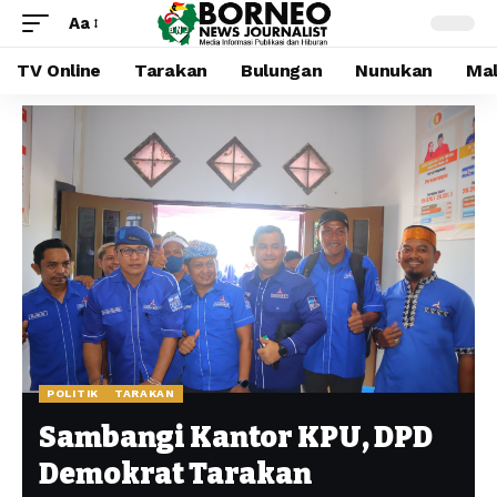
Aa
TV Online
Tarakan
Bulungan
Nunukan
Mal
POLITIK
TARAKAN
Sambangi Kantor KPU, DPD
Demokrat Tarakan