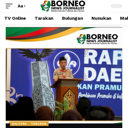
Aa
TV Online
Tarakan
Bulungan
Nunukan
Mal
KALTARA
TARAKAN