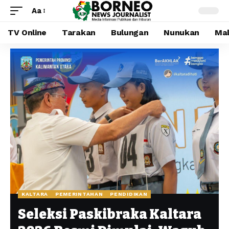
Aa
TV Online
Tarakan
Bulungan
Nunukan
Mal
KALTARA
PEMERINTAHAN
PENDIDIKAN
Seleksi Paskibraka Kaltara