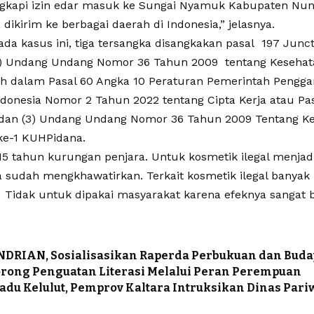
ngkapi izin edar masuk ke Sungai Nyamuk Kabupaten Nu
 dikirim ke berbagai daerah di Indonesia,” jelasnya.
da kasus ini, tiga tersangka disangkakan pasal 197 Juncto
2) Undang Undang Nomor 36 Tahun 2009 tentang Keseha
ah dalam Pasal 60 Angka 10 Peraturan Pemerintah Pengg
ndonesia Nomor 2 Tahun 2022 tentang Cipta Kerja atau Pas
) dan (3) Undang Undang Nomor 36 Tahun 2009 Tentang Ke
 ke-1 KUHPidana.
5 tahun kurungan penjara. Untuk kosmetik ilegal menjad
a sudah mengkhawatirkan. Terkait kosmetik ilegal bany
 Tidak untuk dipakai masyarakat karena efeknya sangat 
DRIAN, Sosialisasikan Raperda Perbukuan dan Buday
orong Penguatan Literasi Melalui Peran Perempuan
Madu Kelulut, Pemprov Kaltara Intruksikan Dinas Par