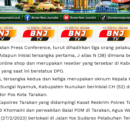
tan Press Conference, turut dihadirkan tiga orang pelaku
Adapun inisial tersangka pertama, J alias N (38) dimana b
 online shop dan merupakan reseller yang tersebar di K
M yang saat ini berstatus DPO.
a, tersangka kedua dan ketiga merupakan oknum Kepala 
 Sungai Nyamuk, Kabupaten Nunukan berinisial CH (52) d
tor Pos Kota Tarakan.
Kapolres Tarakan yang didampingi Kasat Reskrim Polres T
homaini dan perwakilan Balai POM di Tarakan, Agus Wa
 (27/2/2023) berlokasi di Jalan Yos Sudarso Pelabuhan Te