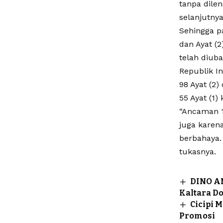
tanpa dile
selanjutnya
Sehingga pa
dan Ayat (
telah diub
Republik I
98 Ayat (2
55 Ayat (1)
“Ancaman 1
juga karen
berbahaya.
tukasnya.
DINO AN
Kaltara D
Cicipi 
Promosi