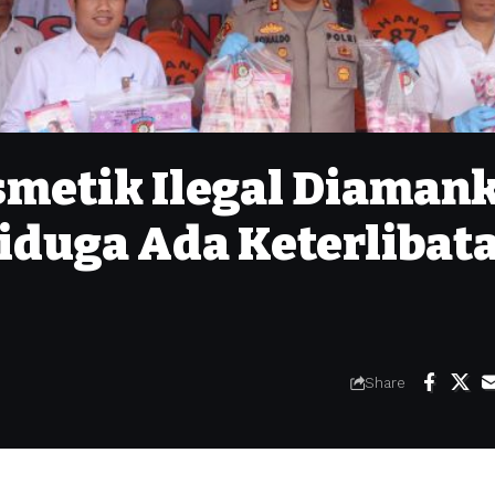
smetik Ilegal Diaman
Diduga Ada Keterlibat
Share