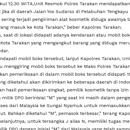
ukul 12.30 WITA,Unit Resmob Polres Tarakan mendapatkan
 jika di daerah Jalan Yos Sudarso di Pelabuhan Tengkayu
sering terjadi pengiriman alat kosmetik diduga awalnya t
 yang masuk ke Kota Tarakan,” beber Kapolres Tarakan.
, saat di lokasi didapati adanya kendaraan atau mobil boks
 Kota Tarakan yang mengangkut barang yang diduga mer
edar.
ndapati mobil boks tersebut, lanjut Kapolres Tarakan, Un
lu menggiring mobil boks tersebut ke Mako Polres Taraka
ukan pemeriksaan di dalam mobil boks tersebut didapati 1
ang diketahui akan dikirimkan ke beberapa daerah di Indo
n hasil pemeriksaan singkat, pemilik kosmetik tanpa izin 
milik DPO berinisial “M” yang saat ini masih dalam penge
kses dari Malaysia ke Sungai Nyamuk untuk memasukkan 
ut. Bahkan diketahui “M”, pemasok terbesar,” terang Kapo
elanjutnya, untuk tersangka J alias N, memiliki tugas m
ilik DPO dengan inisial “M” dari Malaysia yang telah sam