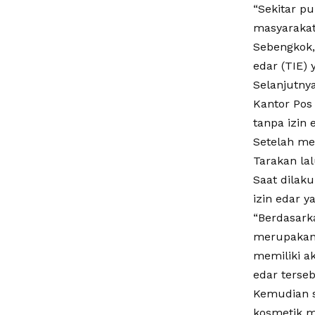
“Sekitar p
masyarakat
Sebengkok, 
edar (TIE)
Selanjutnya
Kantor Pos
tanpa izin 
Setelah me
Tarakan la
Saat dilak
izin edar y
“Berdasarka
merupakan 
memiliki a
edar terseb
Kemudian s
kosmetik m