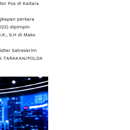
or Pos di Kaltara
gkapan perkara
023) dipimpin
.K., S.H di Mako
idter Satreskrim
RES TARAKAN/POLDA