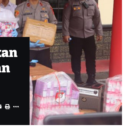
kan
an