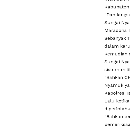
Kabupaten
“Dan langs
Sungai Nya
Maradona T.P
Sebanyak 1
dalam karu
Kemudian d
Sungai Nya
sistem mili
“Bahkan CH
Nyamuk yan
Kapolres T
Lalu ketika
diperintah
“Bahkan te
pemeriksaa