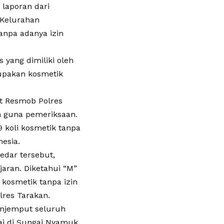
 laporan dari
 Kelurahan
anpa adanya izin
 yang dimiliki oleh
upakan kosmetik
it Resmob Polres
n guna pemeriksaan.
9 koli kosmetik tanpa
nesia.
edar tersebut,
jaran. Diketahui “M”
kosmetik tanpa izin
lres Tarakan.
enjemput seluruh
pai di Sungai Nyamuk