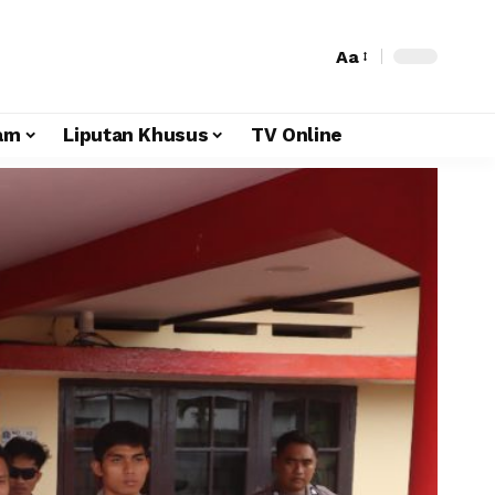
Aa
am
Liputan Khusus
TV Online