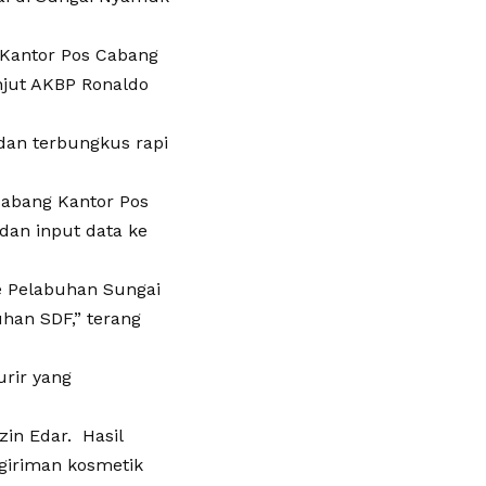
 Kantor Pos Cabang
njut AKBP Ronaldo
 dan terbungkus rapi
Cabang Kantor Pos
an input data ke
e Pelabuhan Sungai
han SDF,” terang
urir yang
in Edar. Hasil
giriman kosmetik