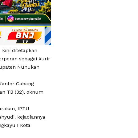
 kini ditetapkan
erperan sebagai kurir
abupaten Nunukan
Kantor Cabang
an TB (32), oknum
arakan, IPTU
hyudi, kejadiannya
ngkayu I Kota