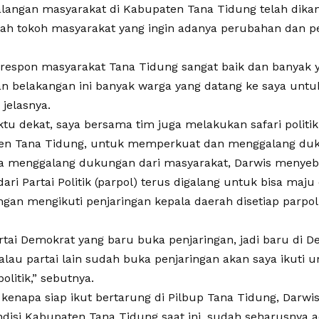
alangan masyarakat di Kabupaten Tana Tidung telah dika
lah tokoh masyarakat yang ingin adanya perubahan dan p
i respon masyarakat Tana Tidung sangat baik dan banya
an belakangan ini banyak warga yang datang ke saya unt
jelasnya.
tu dekat, saya bersama tim juga melakukan safari politi
en Tana Tidung, untuk memperkuat dan menggalang duk
a menggalang dukungan dari masyarakat, Darwis menyeb
ri Partai Politik (parpol) terus digalang untuk bisa maju
ngan mengikuti penjaringan kepala daerah disetiap parpol
rtai Demokrat yang baru buka penjaringan, jadi baru di D
 kalau partai lain sudah buka penjaringan akan saya ikut
litik,” sebutnya.
 kenapa siap ikut bertarung di Pilbup Tana Tidung, Darw
ndisi Kabupaten Tana Tidung saat ini, sudah seharusnya