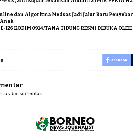
P-PKK, Sitti Rujiah Tekankan Alumni STMIK PPKIA H
line dan Algoritma Medsos Jadi Jalur Baru Penyebar
 Anak
E-126 KODIM 0914/TANA TIDUNG RESMI DIBUKA OLEH
le
Facebook
omentar
tuk berkomentar.