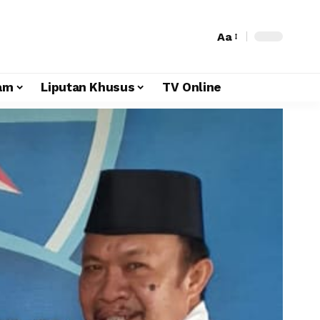
Aa
am
Liputan Khusus
TV Online