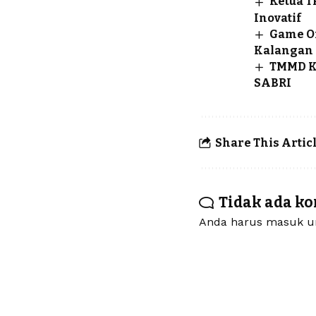
Ketua T
Inovatif
Game On
Kalangan
TMMD K
SABRI
Share This Artic
Tidak ada k
Anda harus
masuk
un