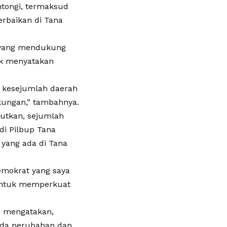
ntongi, termaksud
erbaikan di Tana
k yang mendukung
uk menyatakan
k kesejumlah daerah
ungan,” tambahnya.
utkan, sejumlah
 di Pilbup Tana
 yang ada di Tana
emokrat yang saya
i untuk memperkuat
is mengatakan,
 ada perubahan dan