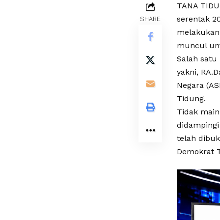
TANA TIDUN
serentak 2
SHARE
melakukan 
muncul unt
Salah satu
yakni,
RA.D
Negara (AS
Tidung.
Tidak main
didampingi
telah dibu
Demokrat T