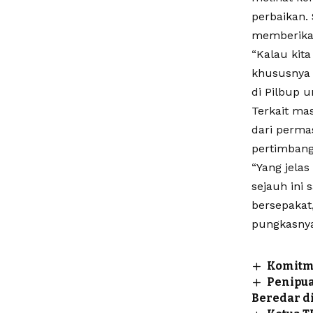
perbaikan.
memberikan
“Kalau kit
khususnya d
di Pilbup 
Terkait ma
dari permas
pertimbang
“Yang jela
sejauh ini
bersepakat
pungkasny
Komitm
Penipu
Beredar d