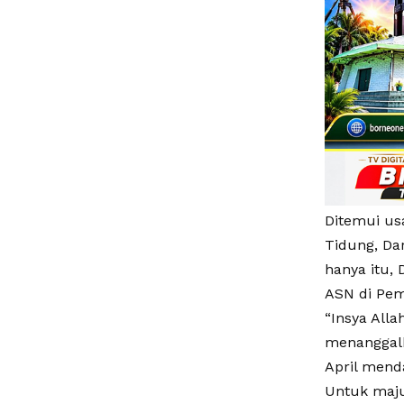
Ditemui us
Tidung, Da
hanya itu,
ASN di Pem
“Insya Alla
menanggalk
April menda
Untuk maju