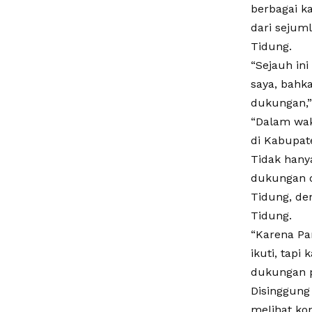
berbagai k
dari sejum
Tidung.
“Sejauh in
saya, bahk
dukungan,” 
“Dalam wak
di Kabupat
Tidak hany
dukungan da
Tidung, de
Tidung.
“Karena Pa
ikuti, tapi
dukungan po
Disinggung
melihat ko