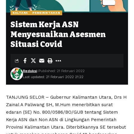
KALTARA
PEMERINTAHAN
Sistem Kerja ASN
Menyesuaikan Asesmen
Situasi Covid
Redaksi
Published: 21 Februari 2022
Last updated: 21 Februari 2022 21:22
TANJUNG SELOR – Gubernur Kalimantan Utara, Drs H
Zainal A Paliwang SH, M.Hum menerbitkan surat
edaran (SE) No. 800/0586/BO/GUB tentang Sistem
Kerja ASN dan Non ASN di Lingkungan Pemerintah
Provinsi Kalimantan Utara. Diterbitkannya SE tersebut