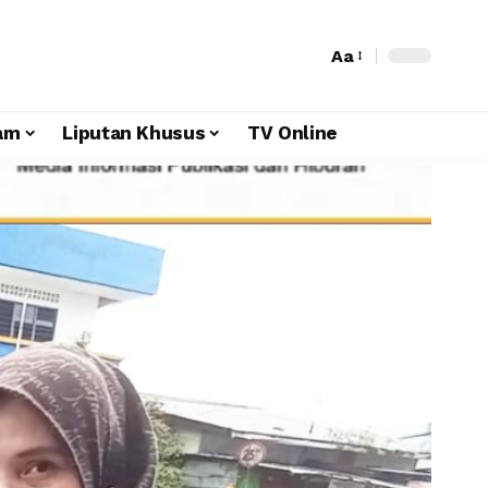
Aa
am
Liputan Khusus
TV Online