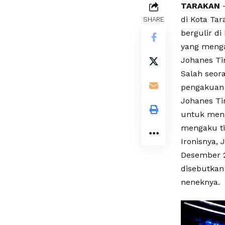
TARAKAN
–
di Kota Ta
SHARE
bergulir d
yang meng
Johanes Ti
Salah seor
pengakuan 
Johanes Ti
untuk meng
mengaku tid
Ironisnya,
Desember 2
disebutkan 
neneknya.