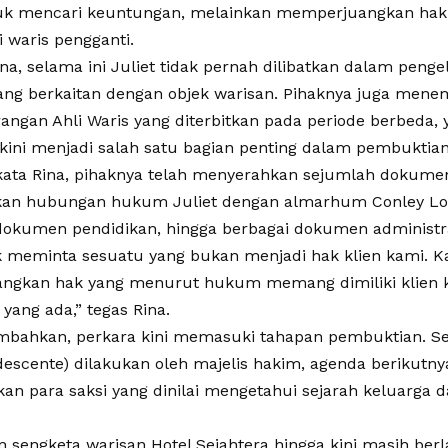
uk mencari keuntungan, melainkan memperjuangkan hak
i waris pengganti.
na, selama ini Juliet tidak pernah dilibatkan dalam pen
yang berkaitan dengan objek warisan. Pihaknya juga men
angan Ahli Waris yang diterbitkan pada periode berbeda, 
 kini menjadi salah satu bagian penting dalam pembuktian
, kata Rina, pihaknya telah menyerahkan sejumlah dokumen
n hubungan hukum Juliet dengan almarhum Conley Loeh
 dokumen pendidikan, hingga berbagai dokumen administra
k meminta sesuatu yang bukan menjadi hak klien kami. 
ngkan hak yang menurut hukum memang dimiliki klien 
 yang ada,” tegas Rina.
bahkan, perkara kini memasuki tahapan pembuktian. Se
descente) dilakukan oleh majelis hakim, agenda berikutny
n para saksi yang dinilai mengetahui sejarah keluarga da
n sengketa warisan Hotel Sejahtera hingga kini masih ber