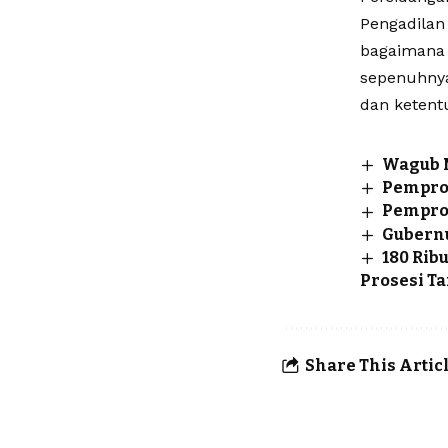
Pengadilan
bagaimana 
sepenuhnya
dan ketent
Wagub M
Pemprov
Pemprov
Gubernu
180 Rib
Prosesi T
Share This Artic