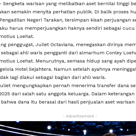
 Sengketa warisan yang melibatkan aset bernilai tinggi b
rakan semakin menyita perhatian publik. Di balik proses 
i Pengadilan Negeri Tarakan, tersimpan kisah perjuangan
aku harus memperjuangkan haknya sendiri sebagai cuc
motius Loehat.
ang penggugat, Juliet Octaviana, menegaskan dirinya me
sebagai ahli waris pengganti dari almarhum Conley Loe
motius Loehat. Menurutnya, semasa hidup sang ayah dipe
elola Hotel Sejahtera. Namun setelah ayahnya meninggal 
ak lagi diakui sebagai bagian dari ahli waris.
 Juliet mengungkapkan pernah menerima transfer dana se
025 dari salah satu anggota keluarga. Dalam keterangan 
bahwa dana itu berasal dari hasil penjualan aset warisan
- Advertisement -