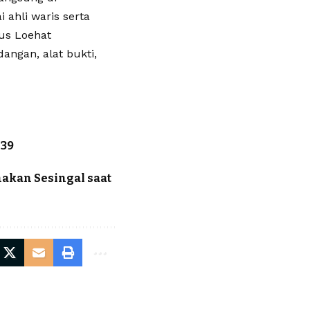
 ahli waris serta
us Loehat
angan, alat bukti,
-39
nakan Sesingal saat