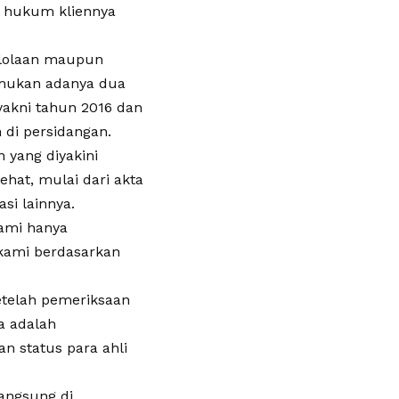
 hukum kliennya
gelolaan maupun
emukan adanya dua
yakni tahun 2016 dan
 di persidangan.
 yang diyakini
at, mulai dari akta
si lainnya.
Kami hanya
kami berdasarkan
telah pemeriksaan
a adalah
n status para ahli
langsung di