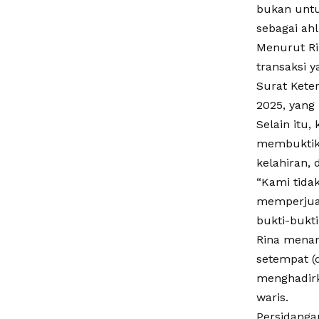
bukan unt
sebagai ahl
Menurut Ri
transaksi 
Surat Keter
2025, yang
Selain itu
membuktika
kelahiran,
“Kami tida
memperjua
bukti-bukti
Rina menam
setempat (
menghadirka
waris.
Persidanga