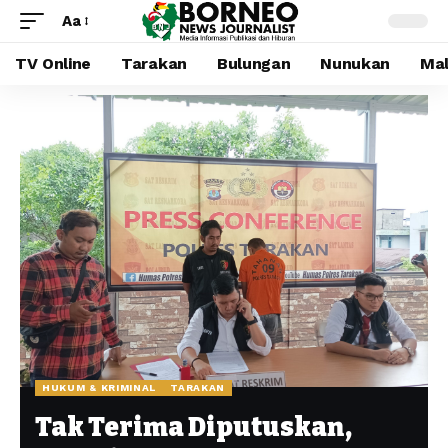
Aa
TV Online
Tarakan
Bulungan
Nunukan
Mal
HUKUM & KRIMINAL
TARAKAN
Tak Terima Diputuskan,