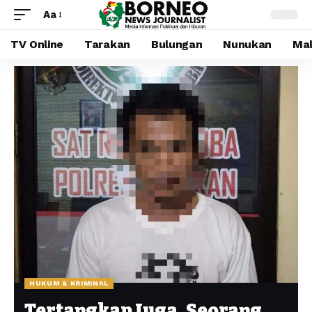
Aa
TV Online
Tarakan
Bulungan
Nunukan
Mal
HUKUM & KRIMINAL
Tertangkap Juga, Seorang