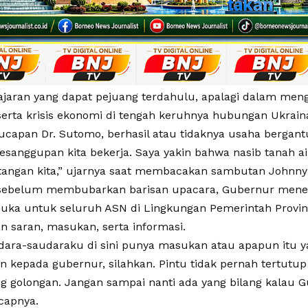
ajaran yang dapat pejuang terdahulu, apalagi dalam meng
erta krisis ekonomi di tengah keruhnya hubungan Ukrain
ucapan Dr. Sutomo, berhasil atau tidaknya usaha bergan
kesanggupan kita bekerja. Saya yakin bahwa nasib tanah a
i tangan kita,” ujarnya saat membacakan sambutan Johnny 
, sebelum membubarkan barisan upacara, Gubernur men
rbuka untuk seluruh ASN di Lingkungan Pemerintah Provins
 saran, masukan, serta informasi.
dara-saudaraku di sini punya masukan atau apapun itu y
n kepada gubernur, silahkan. Pintu tidak pernah tertutup
golongan. Jangan sampai nanti ada yang bilang kalau Gu
capnya.