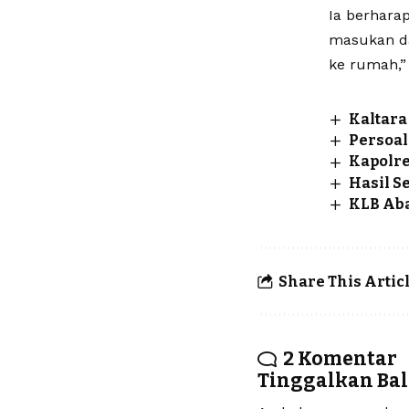
Ia berhara
masukan da
ke rumah,” 
Kaltara
Persoal
Kapolr
Hasil 
KLB Aba
Share This Artic
2 Komentar
Tinggalkan Ba