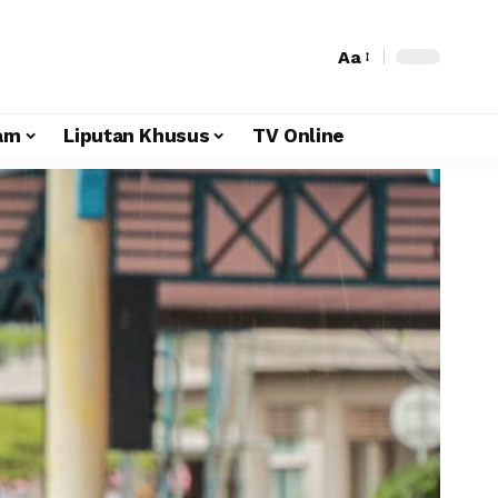
Aa
am
Liputan Khusus
TV Online