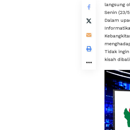
langsung o
Senin (23/5
Dalam upa
Informatik
Kebangkita
menghadapi
Tidak ingi
kisah dibal