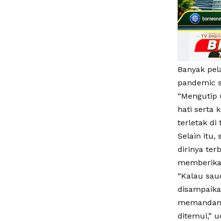
Banyak pel
pandemic s
“Mengutip 
hati serta 
terletak d
Selain itu
dirinya te
memberikan
“Kalau sau
disampaika
memandang 
ditemui,” u