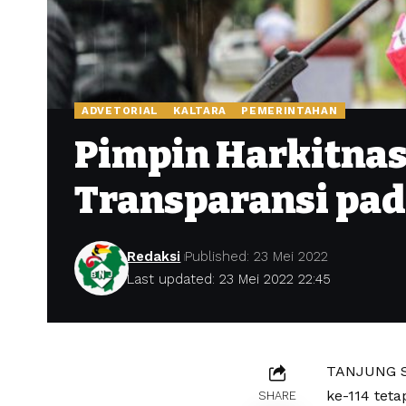
ADVETORIAL
KALTARA
PEMERINTAHAN
Pimpin Harkitnas
Transparansi pa
Redaksi
Published: 23 Mei 2022
Last updated: 23 Mei 2022 22:45
TANJUNG SE
ke-114 teta
SHARE