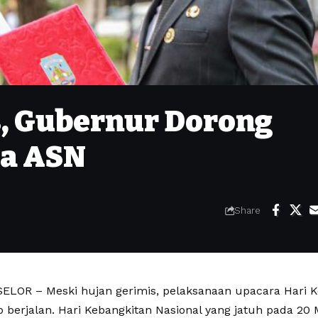
, Gubernur Dorong
da ASN
Share
LOR – Meski hujan gerimis, pelaksanaan upacara Hari K
p berjalan. Hari Kebangkitan Nasional yang jatuh pada 20 