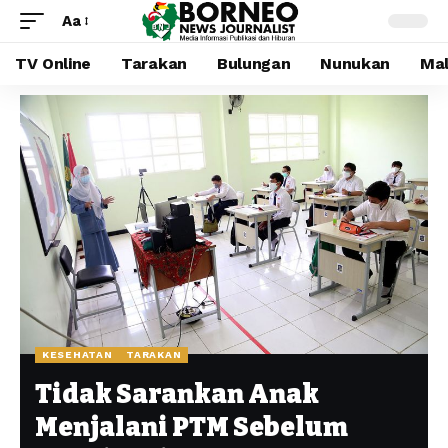
Aa
TV Online
Tarakan
Bulungan
Nunukan
Mal
KESEHATAN
TARAKAN
Tidak Sarankan Anak
Menjalani PTM Sebelum