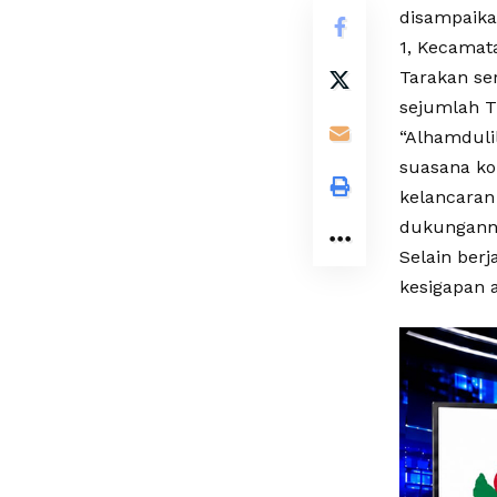
disampaika
1, Kecamat
Tarakan se
sejumlah T
“Alhamduli
suasana ko
kelancaran
dukunganny
Selain berj
kesigapan 