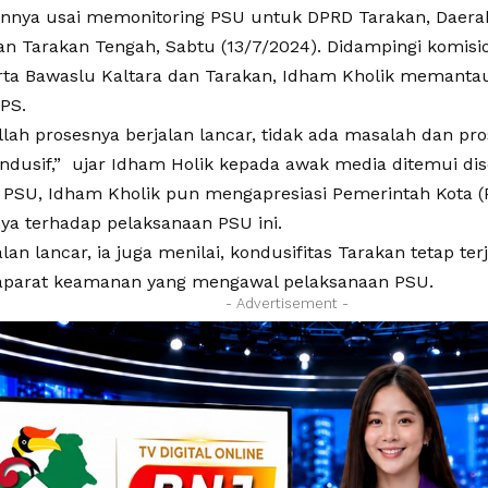
nnya usai memonitoring PSU untuk DPRD Tarakan, Daera
an Tarakan Tengah, Sabtu (13/7/2024). Didampingi komisi
rta Bawaslu Kaltara dan Tarakan, Idham Kholik memanta
PS.
llah prosesnya berjalan lancar, tidak ada masalah dan pr
ndusif,” ujar Idham Holik kepada awak media ditemui dise
 PSU, Idham Kholik pun mengapresiasi Pemerintah Kota (
a terhadap pelaksanaan PSU ini.
alan lancar, ia juga menilai, kondusifitas Tarakan tetap terj
aparat keamanan yang mengawal pelaksanaan PSU.
- Advertisement -