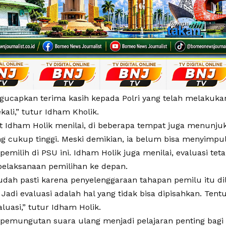
ucapkan terima kasih kepada Polri yang telah melakuk
ekali,” tutur Idham Kholik.
ut Idham Holik menilai, di beberapa tempat juga menunj
ng cukup tinggi. Meski demikian, ia belum bisa menyimpul
i pemilih di PSU ini. Idham Holik juga menilai, evaluasi te
pelaksanaan pemilihan ke depan.
sudah pasti karena penyelenggaraan tahapan pemilu itu di
 Jadi evaluasi adalah hal yang tidak bisa dipisahkan. Ten
luasi,” tutur Idham Holik.
s pemungutan suara ulang menjadi pelajaran penting bagi