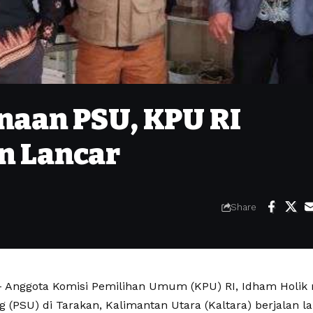
naan PSU, KPU RI
n Lancar
Share
Anggota Komisi Pemilihan Umum (KPU) RI, Idham Holik
 (PSU) di Tarakan, Kalimantan Utara (Kaltara) berjalan lan