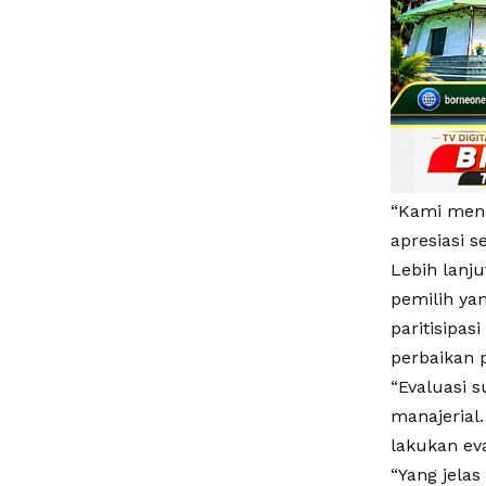
“Kami meng
apresiasi s
Lebih lanj
pemilih ya
paritisipas
perbaikan 
“Evaluasi 
manajerial.
lakukan eva
“Yang jela