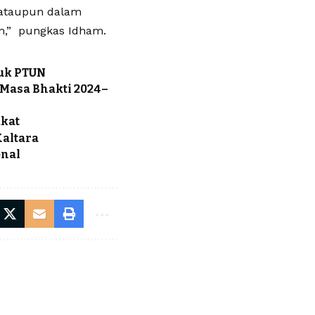
ataupun dalam
an,” pungkas Idham.
tuk PTUN
Masa Bhakti 2024–
akat
Kaltara
onal