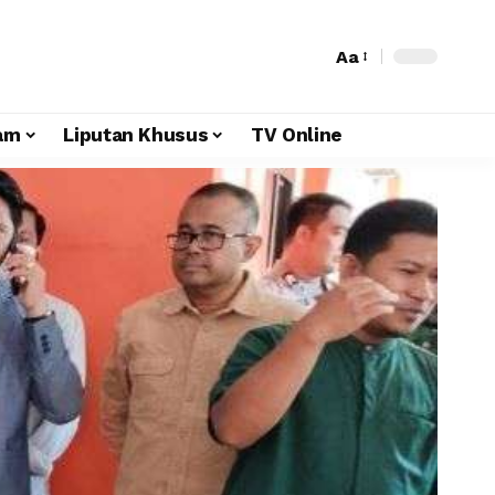
Aa
am
Liputan Khusus
TV Online