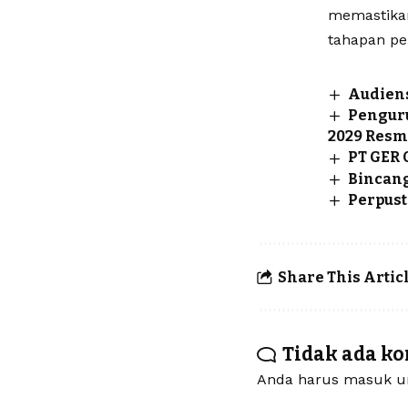
memastika
tahapan pe
Audiens
Penguru
2029 Resm
PT GER 
Bincang
Perpust
Share This Artic
Tidak ada k
Anda harus
masuk
un