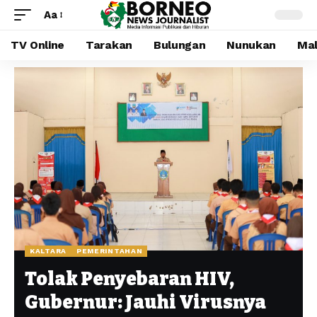
Aa
TV Online
Tarakan
Bulungan
Nunukan
Mal
KALTARA
PEMERINTAHAN
Tolak Penyebaran HIV,
Gubernur: Jauhi Virusnya