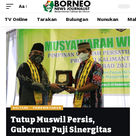
Aa
TV Online
Tarakan
Bulungan
Nunukan
Mal
KALTARA
PEMERINTAHAN
Tutup Muswil Persis,
Gubernur Puji Sinergitas