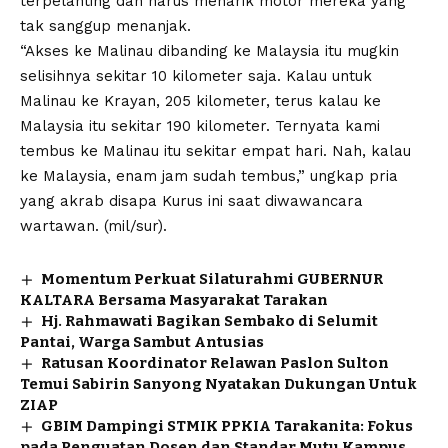
terpelanting dan harus menarik motor mereka yang
tak sanggup menanjak.
“Akses ke Malinau dibanding ke Malaysia itu mugkin
selisihnya sekitar 10 kilometer saja. Kalau untuk
Malinau ke Krayan, 205 kilometer, terus kalau ke
Malaysia itu sekitar 190 kilometer. Ternyata kami
tembus ke Malinau itu sekitar empat hari. Nah, kalau
ke Malaysia, enam jam sudah tembus,” ungkap pria
yang akrab disapa Kurus ini saat diwawancara
wartawan. (mil/sur).
Momentum Perkuat Silaturahmi GUBERNUR
KALTARA Bersama Masyarakat Tarakan
Hj. Rahmawati Bagikan Sembako di Selumit
Pantai, Warga Sambut Antusias
Ratusan Koordinator Relawan Paslon Sulton
Temui Sabirin Sanyong Nyatakan Dukungan Untuk
ZIAP
GBIM Dampingi STMIK PPKIA Tarakanita: Fokus
pada Penguatan Dosen dan Standar Mutu Kampus