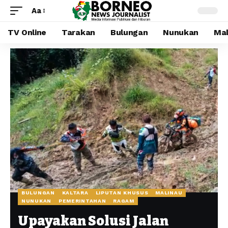
Aa
TV Online
Tarakan
Bulungan
Nunukan
Mal
BULUNGAN
KALTARA
LIPUTAN KHUSUS
MALINAU
NUNUKAN
PEMERINTAHAN
RAGAM
Upayakan Solusi Jalan