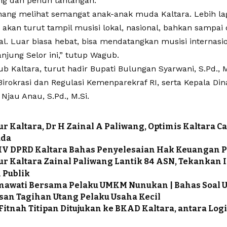
ng dan penuh tantangan.
nang melihat semangat anak-anak muda Kaltara. Lebih lag
 akan turut tampil musisi lokal, nasional, bahkan sampai
al. Luar biasa hebat, bisa mendatangkan musisi internasi
anjung Selor ini,” tutup Wagub.
b Kaltara, turut hadir Bupati Bulungan Syarwani, S.Pd., M.
irokrasi dan Regulasi Kemenparekraf RI, serta Kepala Dina
 Njau Anau, S.Pd., M.Si.
r Kaltara, Dr H Zainal A Paliwang, Optimis Kaltara Ca
da
 IV DPRD Kaltara Bahas Penyelesaian Hak Keuangan
r Kaltara Zainal Paliwang Lantik 84 ASN, Tekankan I
 Publik
hmawati Bersama Pelaku UMKM Nunukan | Bahas Soal
an Tagihan Utang Pelaku Usaha Kecil
Fitnah Titipan Ditujukan ke BKAD Kaltara, antara Log