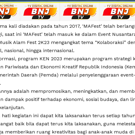
ma kali diadakan pada tahun 2017, ‘MAFest’ telah berlang
gi, saat ini ‘MAFest’ telah masuk ke dalam Event Nusantar
 Musik Alam Fest 2K23 mengangkat tema “Kolaboraksi” de
l, nasional, hingga internasional.
formasi, program KEN 2023 merupakan program strategi k
n Pariwisata dan Ekonomi Kreatif Republik Indonesia (Ke
erintah Daerah (Pemda) melalui penyelenggaraan event-
.
uannya adalah mempromosikan, meningkatkan, dan memb
 dampak positif terhadap ekonomi, sosial budaya, dan l
kelanjutan.
hati kegiatan ini dapat kita laksanakan terus setiap tahu
 sangat baik bila dapat terus kita laksanakan, guna melest
ga memberikan ruang kreativitas bagi anak-anak muda di 