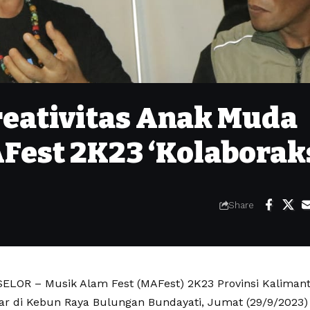
eativitas Anak Muda
Fest 2K23 ‘Kolaborak
Share
LOR – Musik Alam Fest (MAFest) 2K23 Provinsi Kalimanta
lar di Kebun Raya Bulungan Bundayati, Jumat (29/9/2023)