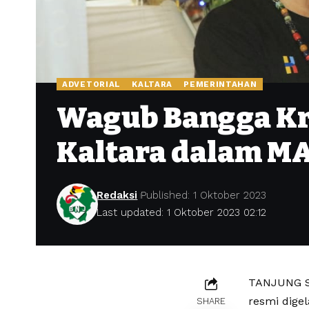
ADVETORIAL
KALTARA
PEMERINTAHAN
Wagub Bangga Kr
Kaltara dalam MA
Redaksi
Published: 1 Oktober 2023
Last updated: 1 Oktober 2023 02:12
TANJUNG SE
resmi dige
SHARE