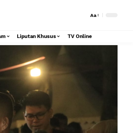
Aa
am
Liputan Khusus
TV Online