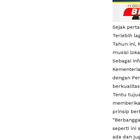
Sejak perta
Terlebih la
Tahun ini,
musisi loka
Sebagai in
Kementeria
dengan Pem
berkualitas
Tentu tuj
memberikan
prinsip ber
“Berbangga 
seperti ini
ada dan ju