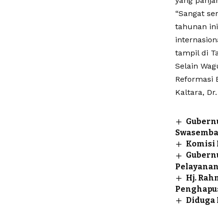
yang panja
“Sangat se
tahunan ini
internasion
tampil di T
Selain Wagu
Reformasi B
Kaltara, Dr.
Gubernu
Swasemba
Komisi
Gubernu
Pelayanan
Hj. Ra
Penghapus
Diduga 