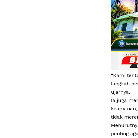
“Kami tent
langkah pe
ujarnya.
Ia juga me
keamanan, 
tidak mere
Menurutnya
penting aga