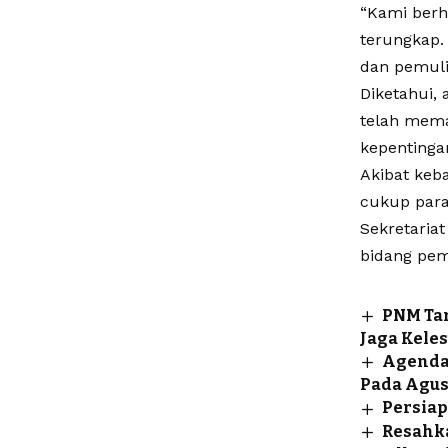
“Kami berh
terungkap. 
dan pemuli
Diketahui,
telah mema
kepentinga
Akibat keb
cukup para
Sekretariat
bidang pe
PNM Tar
Jaga Keles
Agenda 
Pada Agust
Persiap
Resahk