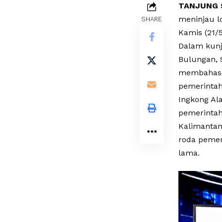
TANJUNG 
meninjau l
SHARE
Kamis (21/5
Dalam kunj
Bulungan, 
membahas 
pemerintah
Ingkong Al
pemerintah
Kalimantan
roda pemer
lama.