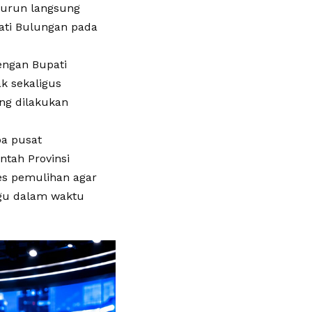
turun langsung
ati Bulungan pada
engan Bupati
k sekaligus
ng dilakukan
pa pusat
tah Provinsi
es pemulihan agar
ggu dalam waktu