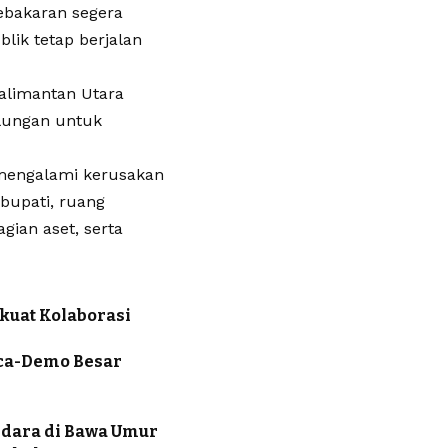
ebakaran segera
lik tetap berjalan
Kalimantan Utara
ulungan untuk
 mengalami kerusakan
bupati, ruang
gian aset, serta
kuat Kolaborasi
sca-Demo Besar
dara di Bawa Umur