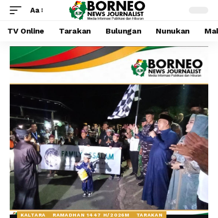
Aa
TV Online
Tarakan
Bulungan
Nunukan
Mal
KALTARA
RAMADHAN 1447 H/2026M
TARAKAN