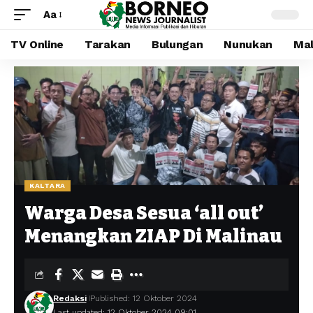
Aa
TV Online
Tarakan
Bulungan
Nunukan
Mal
KALTARA
Warga Desa Sesua ‘all out’
Menangkan ZIAP Di Malinau
Redaksi
Published: 12 Oktober 2024
Last updated: 12 Oktober 2024 09:01