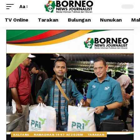
Aa
TV Online
Tarakan
Bulungan
Nunukan
Mal
KALTARA
RAMADHAN 1447 H/2026M
TARAKAN