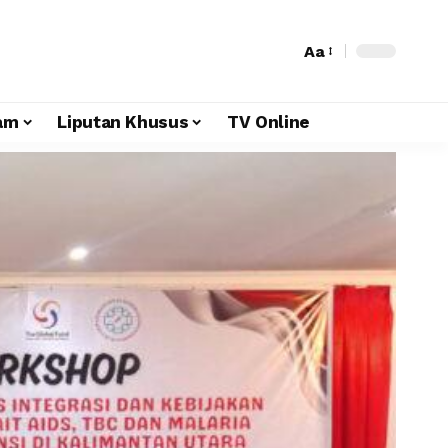
Aa
am
Liputan Khusus
TV Online