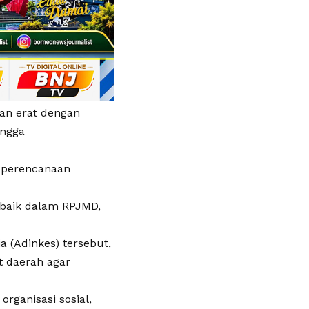
tan erat dengan
ingga
m perencanaan
baik dalam RPJMD,
a (Adinkes) tersebut,
t daerah agar
rganisasi sosial,