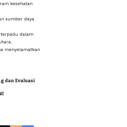
gram kesehatan
kan sumber daya
i terpadu dalam
Utara.
sama menyelamatkan
g dan Evaluasi
NI