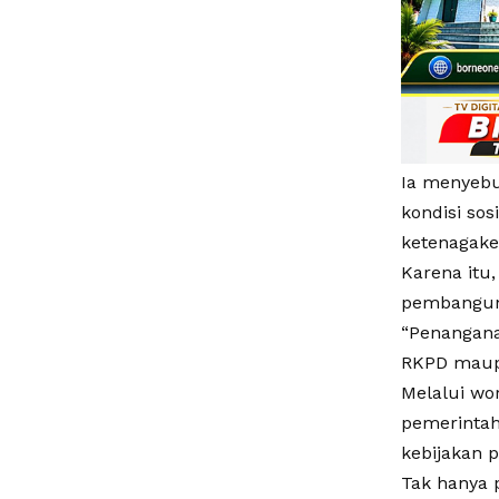
Ia menyebu
kondisi sos
ketenagake
Karena itu
pembanguna
“Penangana
RKPD maupu
Melalui wo
pemerintah
kebijakan p
Tak hanya 