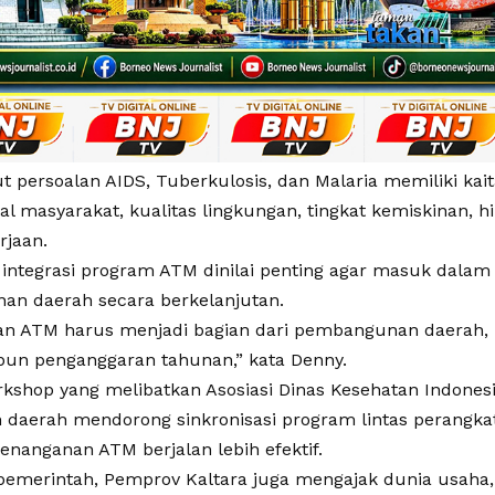
t persoalan AIDS, Tuberkulosis, dan Malaria memiliki kai
ial masyarakat, kualitas lingkungan, tingkat kemiskinan, h
rjaan.
, integrasi program ATM dinilai penting agar masuk dala
n daerah secara berkelanjutan.
n ATM harus menjadi bagian dari pembangunan daerah, 
n penganggaran tahunan,” kata Denny.
rkshop yang melibatkan Asosiasi Dinas Kesehatan Indonesi
 daerah mendorong sinkronisasi program lintas perangka
enanganan ATM berjalan lebih efektif.
pemerintah, Pemprov Kaltara juga mengajak dunia usaha, o