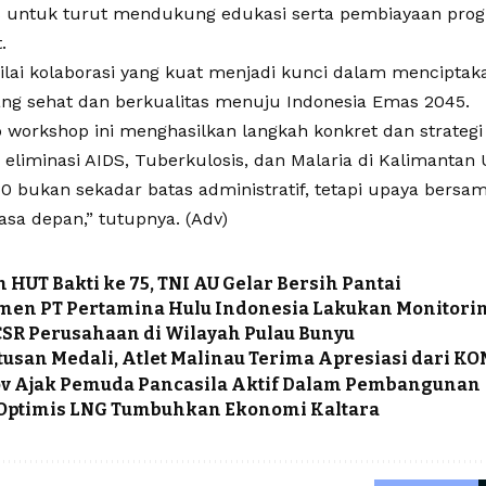
 untuk turut mendukung edukasi serta pembiayaan pro
.
lai kolaborasi yang kuat menjadi kunci dalam mencipta
ng sehat dan berkualitas menuju Indonesia Emas 2045.
p workshop ini menghasilkan langkah konkret dan strateg
eliminasi AIDS, Tuberkulosis, dan Malaria di Kalimantan 
30 bukan sekadar batas administratif, tetapi upaya ber
sa depan,” tutupnya. (
Adv)
 HUT Bakti ke 75, TNI AU Gelar Bersih Pantai
en PT Pertamina Hulu Indonesia Lakukan Monitorin
SR Perusahaan di Wilayah Pulau Bunyu
tusan Medali, Atlet Malinau Terima Apresiasi dari KO
v Ajak Pemuda Pancasila Aktif Dalam Pembangunan
Optimis LNG Tumbuhkan Ekonomi Kaltara