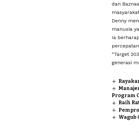
dan Baznas
masyarakat
Denny meni
manusia ya
Ia berhara
percepatan 
“Target 20
generasi ma
Rayakan
Manajem
Program C
Raih Ra
Pempro
Wagub 