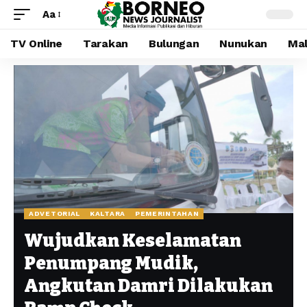
Aa
TV Online
Tarakan
Bulungan
Nunukan
Mal
ADVETORIAL
KALTARA
PEMERINTAHAN
Wujudkan Keselamatan
Penumpang Mudik,
Angkutan Damri Dilakukan