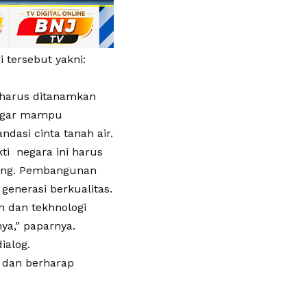
 tersebut yakni:
 harus ditanamkan
 agar mampu
dasi cinta tanah air.
kti negara ini harus
ong. Pembangunan
enerasi berkualitas.
n dan tekhnologi
a,” paparnya.
ialog.
 dan berharap