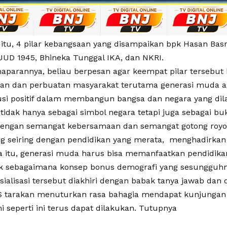
itu, 4 pilar kebangsaan yang disampaikan bpk Hasan Basri
 UUD 1945, Bhineka Tunggal IKA, dan NKRI.
maparannya, beliau berpesan agar keempat pilar tersebut
ran dan perbuatan masyarakat terutama generasi muda
usi positif dalam membangun bangsa dan negara yang dilan
 tidak hanya sebagai simbol negara tetapi juga sebagai bu
dengan semangat kebersamaan dan semangat gotong roy
 seiring dengan pendidikan yang merata, menghadirkan g
a itu, generasi muda harus bisa memanfaatkan pendidika
k sebagaimana konsep bonus demografi yang sesungguhny
sialisasi tersebut diakhiri dengan babak tanya jawab dan d
 tarakan menuturkan rasa bahagia mendapat kunjungan
i seperti ini terus dapat dilakukan. Tutupnya