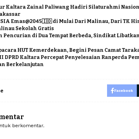
r Kaltara Zainal Paliwang Hadiri Silaturahmi Nasio
Makassar
IA Emas@2045🇮🇩 di Mulai Dari Malinau, Dari TK H
linau Sekolah Gratis
 Pencurian di Dua Tempat Berbeda, Sindikat Libatk
pacara HUT Kemerdekaan, Begini Pesan Camat Tarak
II DPRD Kaltara Percepat Penyelesaian Ranperda P
n Berkelanjutan
le
Facebook
omentar
tuk berkomentar.