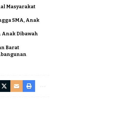
nal Masyarakat
ingga SMA, Anak
an Anak Dibawah
an Barat
embangunan