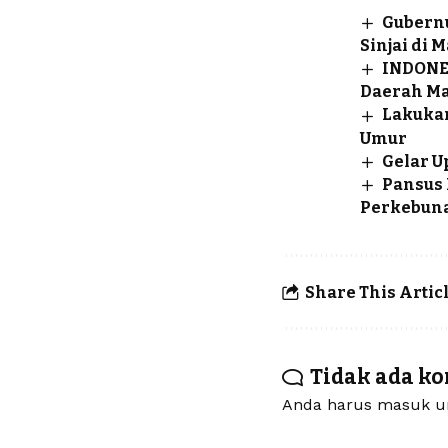
Gubernu
Sinjai di 
INDONES
Daerah Ma
Lakukan
Umur
Gelar U
Pansus 
Perkebuna
Share This Artic
Tidak ada k
Anda harus
masuk
un