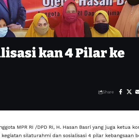
isasi kan 4 Pilar ke
Share
ggota MPR RI /DPD RI, H. Hasan Basri yang juga ketua kom
kegiatan silaturahmi dan sosialisasi 4 pilar kebangsaan 