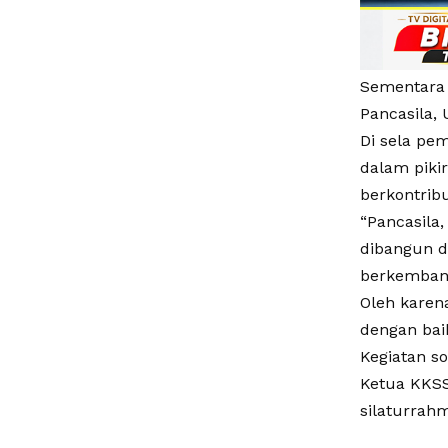
Sementara 
Pancasila,
Di sela pe
dalam piki
berkontrib
“Pancasila,
dibangun 
berkembang
Oleh karen
dengan bai
Kegiatan so
Ketua KKSS
silaturrahm