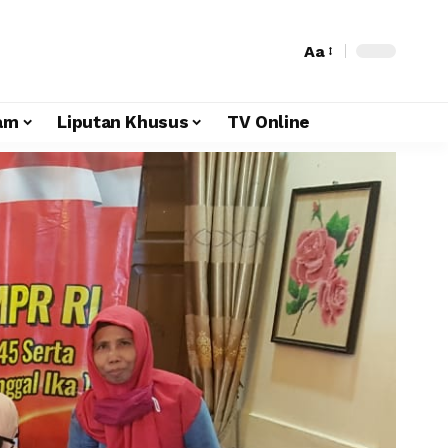
Aa
am
Liputan Khusus
TV Online