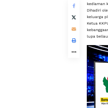
kediaman k
Dihadiri o
keluarga p
Ketua KKPU
kebanggaan
lupa belia