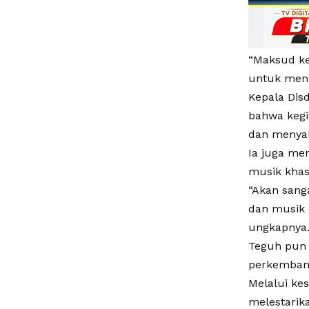
“Maksud ke
untuk menin
Kepala Dis
bahwa kegi
dan menyal
Ia juga me
musik khas
“Akan sang
dan musik 
ungkapnya
Teguh pun 
perkembang
Melalui ke
melestarik