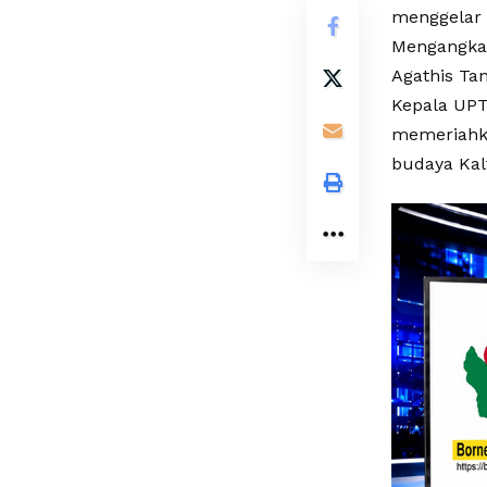
menggelar 
Mengangkat
Agathis Tan
Kepala UPT
memeriahka
budaya Kal