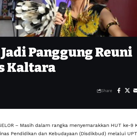
Jadi Panggung Reuni
s Kaltara
Share
ELOR – Masih dalam rangka menyemarakkan HUT ke-9 K
 Dinas Pendidikan dan Kebudayaan (Disdikbud) melalui U