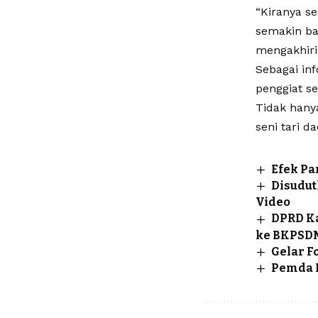
“Kiranya s
semakin ba
mengakhiri
Sebagai inf
penggiat se
Tidak hany
seni tari d
Efek Pa
Disudu
Video
DPRD Ka
ke BKPSD
Gelar F
Pemda D