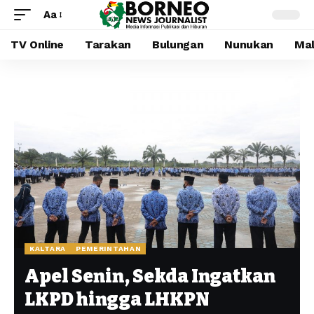
Aa
TV Online
Tarakan
Bulungan
Nunukan
Mal
KALTARA
PEMERINTAHAN
Apel Senin, Sekda Ingatkan
LKPD hingga LHKPN