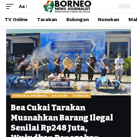
Aa
TV Online
Tarakan
Bulungan
Nunukan
Mal
HUKUM & KRIMINAL
KALTARA
TARAKAN
Bea Cukai Tarakan
Musnahkan Barang Ilegal
Senilai Rp248 Juta,