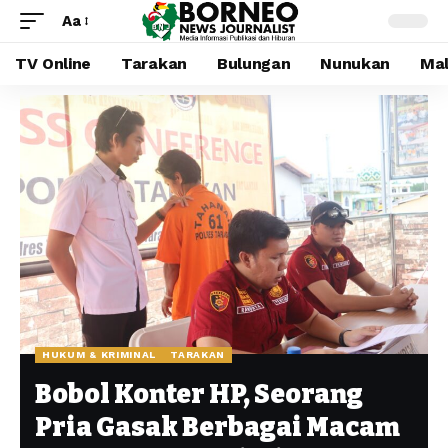
Aa
TV Online
Tarakan
Bulungan
Nunukan
Mal
HUKUM & KRIMINAL
TARAKAN
Bobol Konter HP, Seorang
Pria Gasak Berbagai Macam