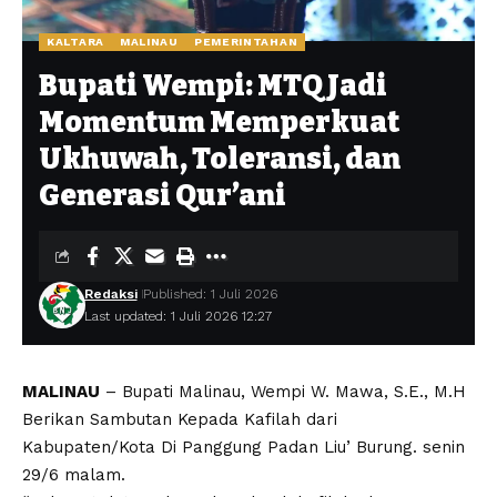
KALTARA
MALINAU
PEMERINTAHAN
Bupati Wempi: MTQ Jadi
Momentum Memperkuat
Ukhuwah, Toleransi, dan
Generasi Qur’ani
Redaksi
Published: 1 Juli 2026
Last updated: 1 Juli 2026 12:27
MALINAU
– Bupati Malinau, Wempi W. Mawa, S.E., M.H
Berikan Sambutan Kepada Kafilah dari
Kabupaten/Kota Di Panggung Padan Liu’ Burung. senin
29/6 malam.