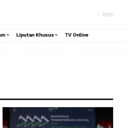
am
Liputan Khusus
TV Online