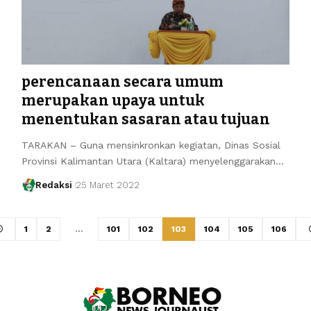
perencanaan secara umum
merupakan upaya untuk
menentukan sasaran atau tujuan
TARAKAN – Guna mensinkronkan kegiatan, Dinas Sosial
Provinsi Kalimantan Utara (Kaltara) menyelenggarakan…
Redaksi
25 Maret 2022
1
2
…
101
102
103
104
105
106