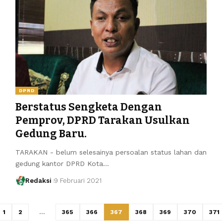
DPRD
Berstatus Sengketa Dengan
Pemprov, DPRD Tarakan Usulkan
Gedung Baru.
TARAKAN - belum selesainya persoalan status lahan dan
gedung kantor DPRD Kota…
Redaksi
9 Februari 2021
1
2
…
365
366
367
368
369
370
371