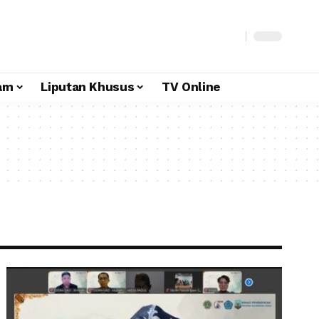
am
Liputan Khusus
TV Online