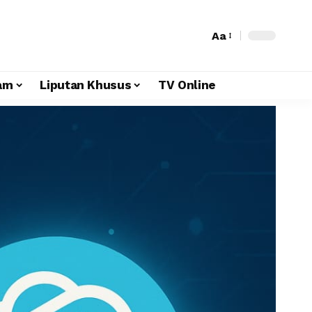
Aa
am
Liputan Khusus
TV Online