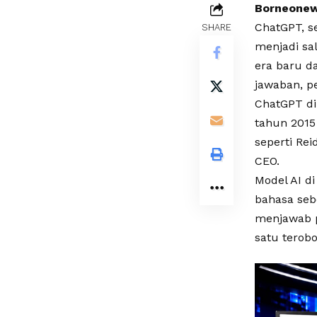
Borneonews
ChatGPT, s
SHARE
menjadi sa
era baru d
jawaban, pe
ChatGPT di
tahun 2015
seperti Rei
CEO.
Model AI d
bahasa se
menjawab p
satu terob