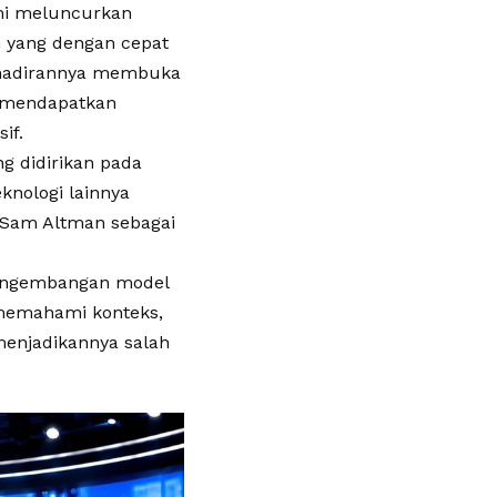
mi meluncurkan
n yang dengan cepat
 Kehadirannya membuka
 mendapatkan
if.
g didirikan pada
knologi lainnya
h Sam Altman sebagai
 pengembangan model
memahami konteks,
menjadikannya salah