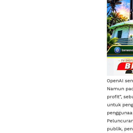
OpenAI send
Namun pada
profit”, s
untuk peng
penggunaan
Peluncuran
publik, pend