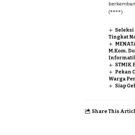
berkembang
(****)
Seleksi
Tingkat N
MENATA
M.Kom. Do
Informati
STMIK P
Pekan O
Warga Per
Siap Ge
Share This Artic