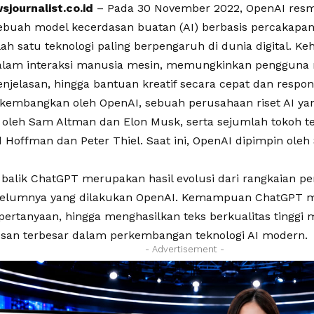
journalist.co.id
– Pada 30 November 2022, OpenAI res
ebuah model kecerdasan buatan (AI) berbasis percakapa
lah satu teknologi paling berpengaruh di dunia digital.
alam interaksi manusia mesin, memungkinkan pengguna
njelasan, hingga bantuan kreatif secara cepat dan respons
kembangkan oleh OpenAI, sebuah perusahaan riset AI yan
 oleh Sam Altman dan Elon Musk, serta sejumlah tokoh te
d Hoffman dan Peter Thiel. Saat ini, OpenAI dipimpin ole
i balik ChatGPT merupakan hasil evolusi dari rangkaian
belumnya yang dilakukan OpenAI. Kemampuan ChatGPT 
ertanyaan, hingga menghasilkan teks berkualitas tinggi 
osan terbesar dalam perkembangan teknologi AI modern.
- Advertisement -