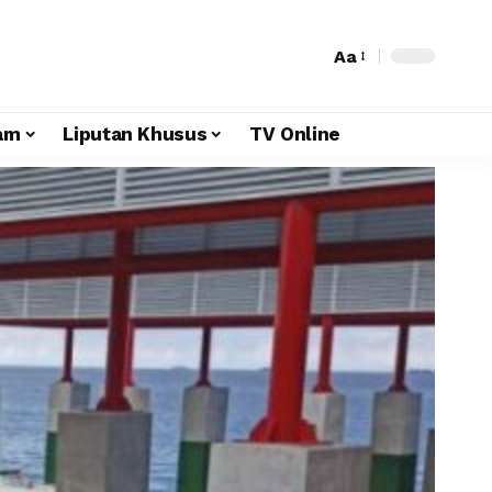
Aa
am
Liputan Khusus
TV Online