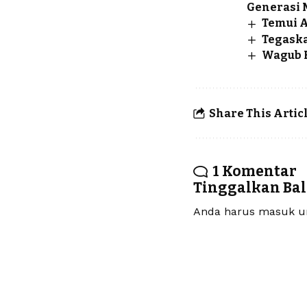
Generasi 
Temui A
Tegaska
Wagub 
Share This Artic
1 Komentar
Tinggalkan Ba
Anda harus
masuk
un