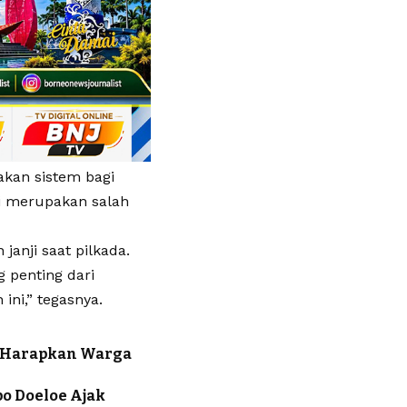
akan sistem bagi
ni merupakan salah
anji saat pilkada.
 penting dari
ni,” tegasnya.
t, Harapkan Warga
o Doeloe Ajak