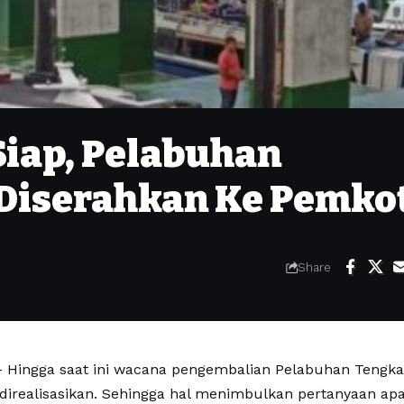
iap, Pelabuhan
Diserahkan Ke Pemko
Share
Hingga saat ini wacana pengembalian Pelabuhan Tengka
 direalisasikan. Sehingga hal menimbulkan pertanyaan a