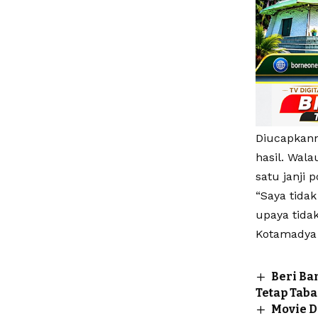
Diucapkann
hasil. Wal
satu janji 
“Saya tida
upaya tida
Kotamadya 
Beri Ba
Tetap Tab
Movie D