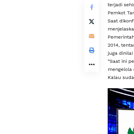
terjadi seh
Pemkot Tar
Saat dikonf
menjelaska
Pemerinta
2014, tent
juga dinil
“Saat ini 
mengelola 
Kalau suda