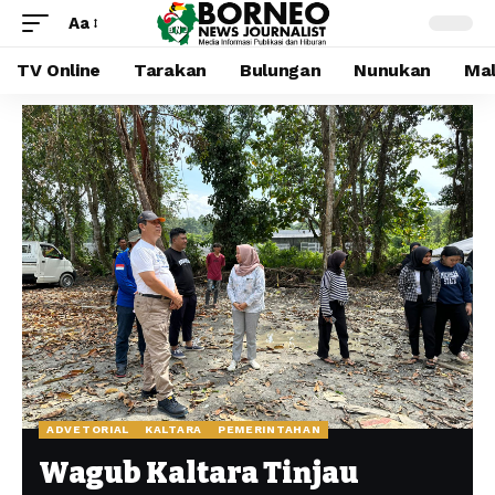
Aa
TV Online
Tarakan
Bulungan
Nunukan
Mal
ADVETORIAL
KALTARA
PEMERINTAHAN
Wagub Kaltara Tinjau