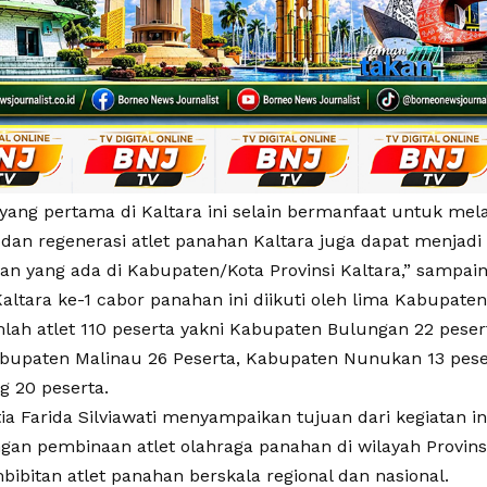
 yang pertama di Kaltara ini selain bermanfaat untuk mel
 dan regenerasi atlet panahan Kaltara juga dapat menjad
an yang ada di Kabupaten/Kota Provinsi Kaltara,” sampain
altara ke-1 cabor panahan ini diikuti oleh lima Kabupaten
lah atlet 110 peserta yakni Kabupaten Bulungan 22 peser
abupaten Malinau 26 Peserta, Kabupaten Nunukan 13 pes
g 20 peserta.
tia Farida Silviawati menyampaikan tujuan dari kegiatan 
an pembinaan atlet olahraga panahan di wilayah Provins
ibitan atlet panahan berskala regional dan nasional.