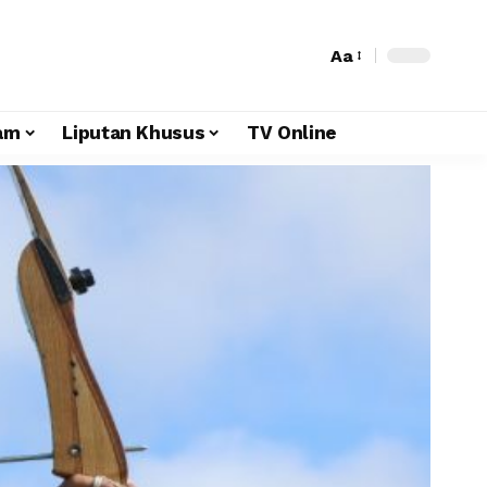
Aa
am
Liputan Khusus
TV Online