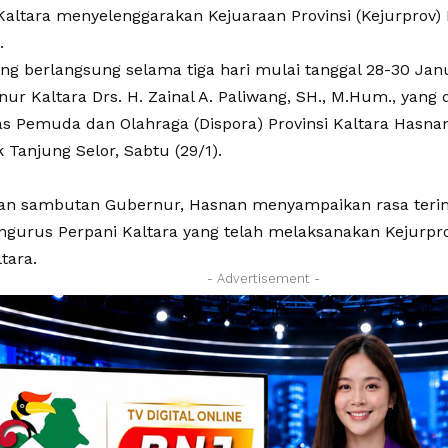
Kaltara menyelenggarakan Kejuaraan Provinsi (Kejurprov)
.
ng berlangsung selama tiga hari mulai tanggal 28-30 Janu
ur Kaltara Drs. H. Zainal A. Paliwang, SH., M.Hum., yang di
as Pemuda dan Olahraga (Dispora) Provinsi Kaltara Hasnan
k Tanjung Selor, Sabtu (29/1).
n sambutan Gubernur, Hasnan menyampaikan rasa terim
ngurus Perpani Kaltara yang telah melaksanakan Kejurpr
ltara.
- Advertisement -