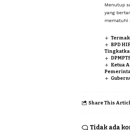
Menutup sa
yang bertan
mematuhi p
Termaka
BPD HIP
Tingkatka
DPMPTSP
Ketua A
Pemerinta
Gubernu
Share This Artic
Tidak ada k