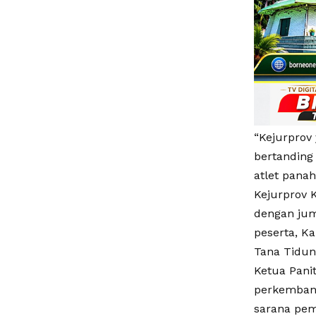
“Kejurprov
bertanding
atlet panah
Kejurprov K
dengan jum
peserta, K
Tana Tidun
Ketua Pani
perkembang
sarana pemb