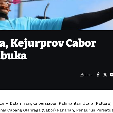
ta, Kejurprov Cabor
ibuka
Share
lor – Dalam rangka persiapan Kalimantan Utara (Kaltara)
onal Cabang Olahraga (Cabor) Panahan, Pengurus Persatu