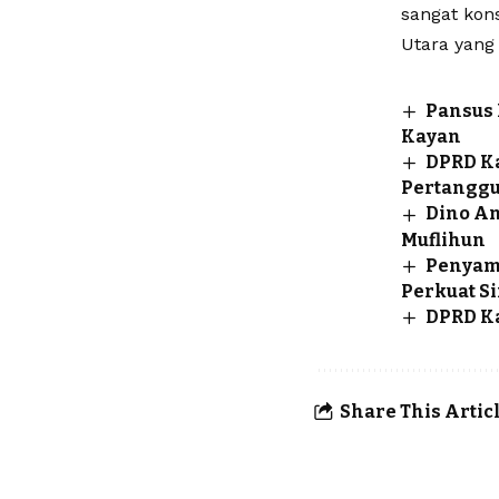
sangat kon
Utara yang 
Pansus 
Kayan
DPRD Ka
Pertangg
Dino An
Muflihun
Penyamb
Perkuat S
DPRD Ka
Share This Artic