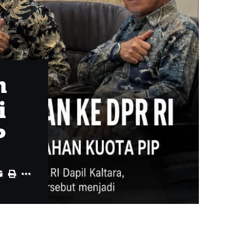
n
i
P