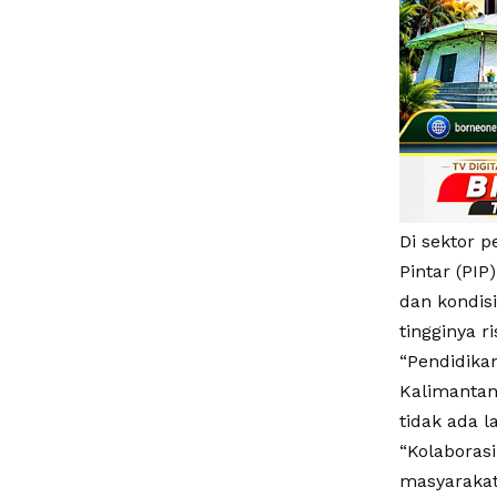
Di sektor 
Pintar (PI
dan kondis
tingginya r
“Pendidika
Kalimantan
tidak ada 
“Kolaboras
masyarakat