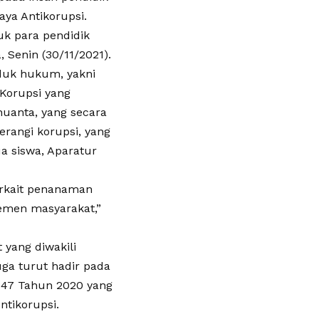
aya Antikorupsi.
uk para pendidik
, Senin (30/11/2021).
duk hukum, yakni
Korupsi yang
nuanta, yang secara
angi korupsi, yang
a siswa, Aparatur
erkait penanaman
lemen masyarakat,”
 yang diwakili
uga turut hadir pada
 47 Tahun 2020 yang
tikorupsi.