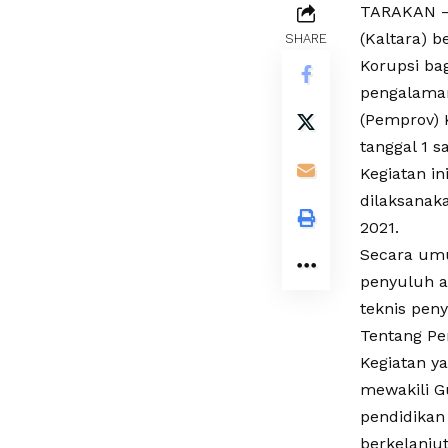
TARAKAN –
(Kaltara) 
SHARE
Korupsi bag
pengalaman
(Pemprov) K
tanggal 1 
Kegiatan in
dilaksanak
2021.
Secara umu
penyuluh a
teknis pen
Tentang Pen
Kegiatan y
mewakili G
pendidikan
berkelanju