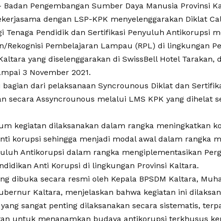
 Badan Pengembangan Sumber Daya Manusia Provinsi Ka
bekerjasama dengan LSP-KPK menyelenggarakan Diklat Ca
i Tenaga Pendidik dan Sertifikasi Penyuluh Antikorupsi me
/Rekognisi Pembelajaran Lampau (RPL) di lingkungan Pe
altara yang diselenggarakan di SwissBell Hotel Tarakan, 
sampai 3 November 2021.
i bagian dari pelaksanaan Syncrounous Diklat dan Sertifi
an secara Assyncrounous melalui LMS KPK yang dihelat s
m kegiatan dilaksanakan dalam rangka meningkatkan ko
nti korupsi sehingga menjadi modal awal dalam rangka m
yuluh Antikorupsi dalam rangka mengiplementasikan Per
didikan Anti Korupsi di lingkungan Provinsi Kaltara.
ang dibuka secara resmi oleh Kepala BPSDM Kaltara, Muh
ubernur Kaltara, menjelaskan bahwa kegiatan ini dilaksa
 yang sangat penting dilaksanakan secara sistematis, ter
tan untuk menanamkan budaya antikorupsi terkhusus kep