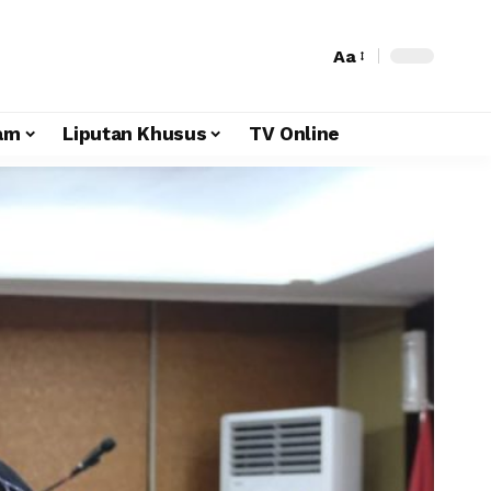
Aa
am
Liputan Khusus
TV Online