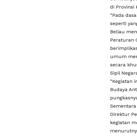
di Provins
“Pada dasa
seperti yan
Beliau men
Peraturan 
berimplika
umum meng
secara khus
Sipil Nega
“Kegiatan 
Budaya Ant
pungkasny
Sementara 
Direktur Pe
kegiatan m
menurutny