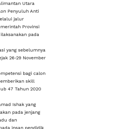
limantan Utara
lon Penyuluh Anti
lalui jalur
merintah Provinsi
dilaksanakan pada
kasi yang sebelumnya
ejak 26-29 November
mpetensi bagi calon
emberikan skill
gub 47 Tahun 2020
amad Ishak yang
nakan pada jenjang
padu dan
ada insan pendidik