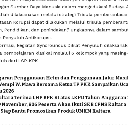
gan Sumber Daya Manusia dalam mengedukasi Budaya An
fiah dilaksanakan melalui strategi Trisula pemberantasan
asan Korupsi dapat dilakukan melalui trisula pemberanta
, Pendidikan, dan penindakan,” ungkapnya dalam samb
n Penyuluh Antikorupsi.
formasi, kegiatan Syncrounous Diklat Penyuluh dilaksanak
a pembelajaran klasikal melalui 6 kelompok yang masing
luh dari LSP-KPK.
garan Penggunaan Helm dan Penggunaan Jalur Mas
Wempi W. Mawa Bersama Ketua TP PKK Sampaikan Uca
u 2026
ltara Terima LHP BPK RI atas LKPD Tahun Anggaran 
9 November, 806 Peserta Akan Ikuti SKB CPNS Kaltara
 Siap Bantu Promosikan Produk UMKM Kaltara