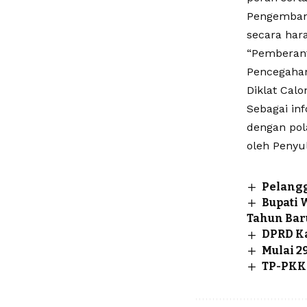
Pengemban
secara hara
“Pemberant
Pencegahan
Diklat Calo
Sebagai in
dengan pol
oleh Penyu
Pelang
Bupati 
Tahun Bar
DPRD Ka
Mulai 2
TP-PKK