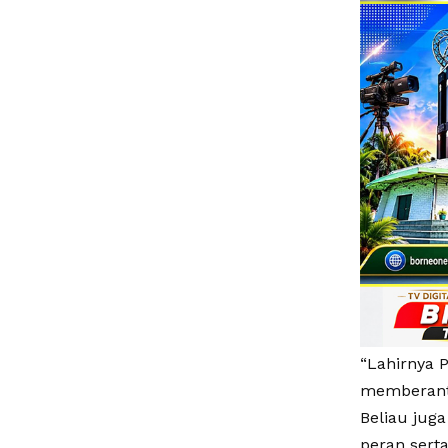
“Lahirnya 
memberanta
Beliau jug
peran sert