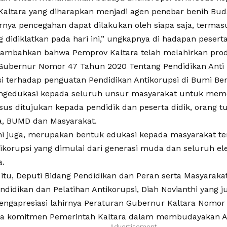
i Kaltara yang diharapkan menjadi agen penebar benih Bud
rnya pencegahan dapat dilakukan oleh siapa saja, termas
g didiklatkan pada hari ini,” ungkapnya di hadapan peserta
ambahkan bahwa Pemprov Kaltara telah melahirkan pro
Gubernur Nomor 47 Tahun 2020 Tentang Pendidikan Anti 
si terhadap penguatan Pendidikan Antikorupsi di Bumi Be
edukasi kepada seluruh unsur masyarakat untuk memer
us ditujukan kepada pendidik dan peserta didik, orang tu
ra, BUMD dan Masyarakat.
ini juga, merupakan bentuk edukasi kepada masyarakat t
ikorupsi yang dimulai dari generasi muda dan seluruh e
a.
itu, Deputi Bidang Pendidikan dan Peran serta Masyarakat
ndidikan dan Pelatihan Antikorupsi, Diah Novianthi yang j
engapresiasi lahirnya Peraturan Gubernur Kaltara Nomor
a komitmen Pemerintah Kaltara dalam membudayakan An
- Advertisement -