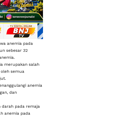
ahwa anemia pada
hun sebesar 32
 anemia.
ia merupakan salah
i oleh semua
ut.
menanggulangi anemia
ngan, dan
h darah pada remaja
ah anemia pada