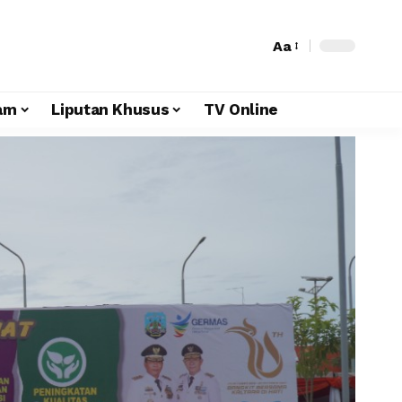
Aa
am
Liputan Khusus
TV Online