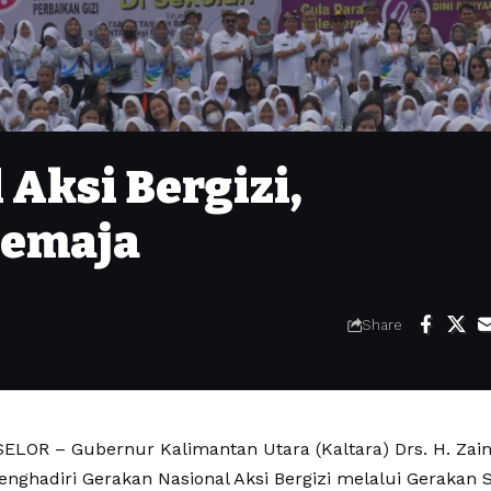
Aksi Bergizi,
Remaja
Share
LOR – Gubernur Kalimantan Utara (Kaltara) Drs. H. Zainal
nghadiri Gerakan Nasional Aksi Bergizi melalui Gerakan