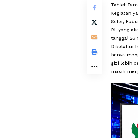
Tablet Tamb
Kegiatan y
Selor, Rabu
RI, yang ak
tanggal 26 
Diketahui 
hanya menge
gizi lebih 
masih menj