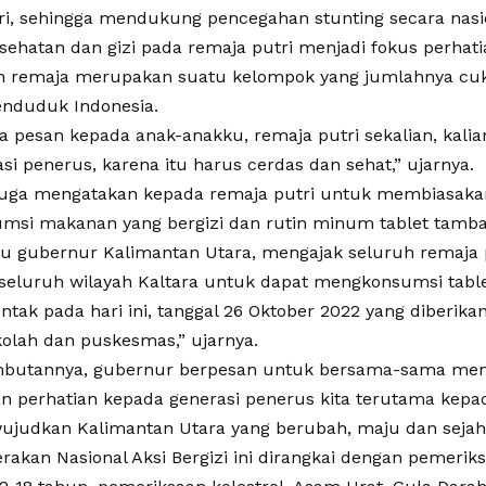
ri, sehingga mendukung pencegahan stunting secara nasi
sehatan dan gizi pada remaja putri menjadi fokus perhati
n remaja merupakan suatu kelompok yang jumlahnya cu
enduduk Indonesia.
a pesan kepada anak-anakku, remaja putri sekalian, kali
si penerus, karena itu harus cerdas dan sehat,” ujarnya.
uga mengatakan kepada remaja putri untuk membiasakan 
si makanan yang bergizi dan rutin minum tablet tamba
ku gubernur Kalimantan Utara, mengajak seluruh remaja p
iseluruh wilayah Kaltara untuk dapat mengkonsumsi tabl
ntak pada hari ini, tanggal 26 Oktober 2022 yang diberikan
kolah dan puskesmas,” ujarnya.
mbutannya, gubernur berpesan untuk bersama-sama men
 perhatian kepada generasi penerus kita terutama kepad
judkan Kalimantan Utara yang berubah, maju dan sejah
rakan Nasional Aksi Bergizi ini dirangkai dengan pemerik