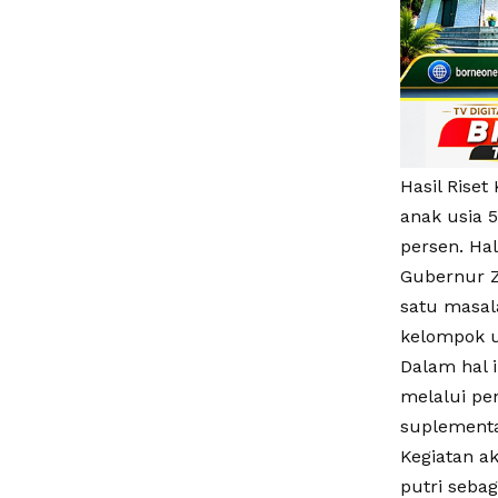
Hasil Rise
anak usia 5
persen. Hal
Gubernur Z
satu masal
kelompok um
Dalam hal 
melalui pen
suplementa
Kegiatan a
putri seba