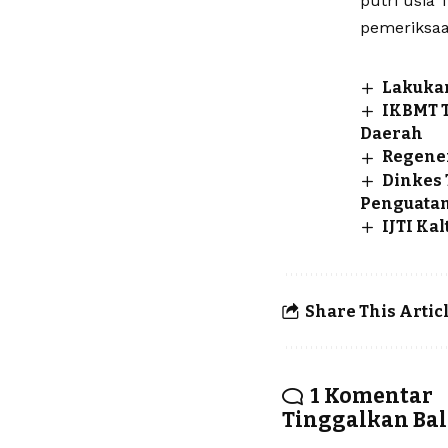
putri usia 
pemeriksaan
Lakukan
IKBMT T
Daerah
Regene
Dinkes 
Penguatan
IJTI Ka
Share This Artic
1 Komentar
Tinggalkan Ba