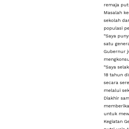
remaja put
Masalah ke
sekolah da
populasi p
“Saya puny
satu genera
Gubernur j
mengkonsum
“Saya sela
18 tahun d
secara sere
melalui se
Diakhir sa
memberikan
untuk mewu
Kegiatan Ge