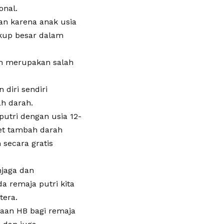
onal.
an karena anak usia
kup besar dalam
an merupakan salah
diri sendiri
h darah.
utri dengan usia 12-
et tambah darah
 secara gratis
jaga dan
a remaja putri kita
tera.
saan HB bagi remaja