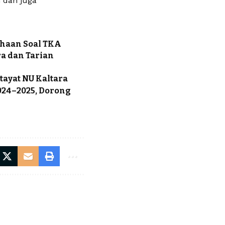
h dan juga
ahaan Soal TKA
a dan Tarian
ayat NU Kaltara
024–2025, Dorong