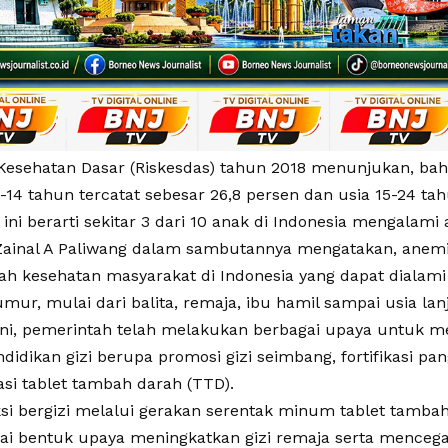
t Kesehatan Dasar (Riskesdas) tahun 2018 menunjukan, b
-14 tahun tercatat sebesar 26,8 persen dan usia 15-24 ta
 ini berarti sekitar 3 dari 10 anak di Indonesia mengalami
ainal A Paliwang dalam sambutannya mengatakan, anem
ah kesehatan masyarakat di Indonesia yang dapat dialam
ur, mulai dari balita, remaja, ibu hamil sampai usia lanj
ini, pemerintah telah melakukan berbagai upaya untuk 
didikan gizi berupa promosi gizi seimbang, fortifikasi pa
si tablet tambah darah (TTD).
ksi bergizi melalui gerakan serentak minum tablet tamba
gai bentuk upaya meningkatkan gizi remaja serta menceg