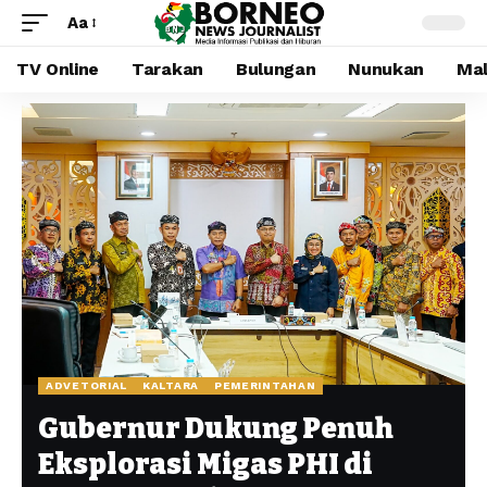
Aa
TV Online
Tarakan
Bulungan
Nunukan
Mal
ADVETORIAL
KALTARA
PEMERINTAHAN
Gubernur Dukung Penuh
Eksplorasi Migas PHI di