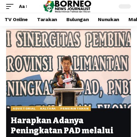
Aa
TV Online
Tarakan
Bulungan
Nunukan
Mal
ADVETORIAL
KALTARA
PEMERINTAHAN
Harapkan Adanya
Peningkatan PAD melalui