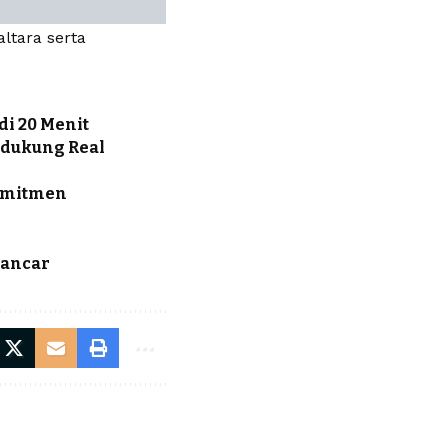
ltara serta
i 20 Menit
ndukung Real
Komitmen
?
Lancar