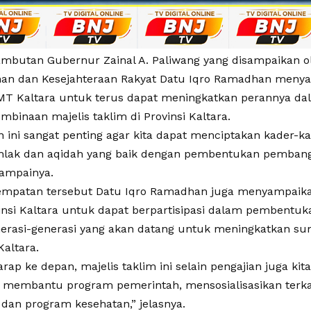
ambutan Gubernur Zainal A. Paliwang yang disampaikan ol
an dan Kesejahteraan Rakyat Datu Iqro Ramadhan meny
T Kaltara untuk terus dapat meningkatkan perannya d
mbinaan majelis taklim di Provinsi Kaltara.
 ini sangat penting agar kita dapat menciptakan kader-k
khlak dan aqidah yang baik dengan pembentukan pemban
 sampainya.
empatan tersebut Datu Iqro Ramadhan juga menyampaik
nsi Kaltara untuk dapat berpartisipasi dalam pembentu
erasi-generasi yang akan datang untuk meningkatkan s
Kaltara.
rap ke depan, majelis taklim ini selain pengajian juga kit
t membantu program pemerintah, mensosialisasikan terk
 dan program kesehatan,” jelasnya.