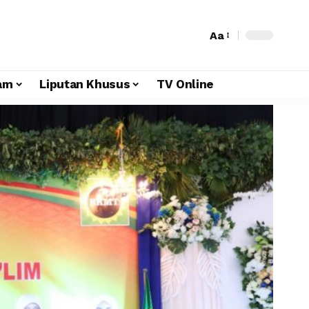
Aa
am
Liputan Khusus
TV Online