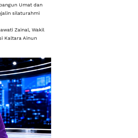
mbangun Umat dan
alin silaturahmi
wati Zainal, Wakil
i Kaltara Ainun