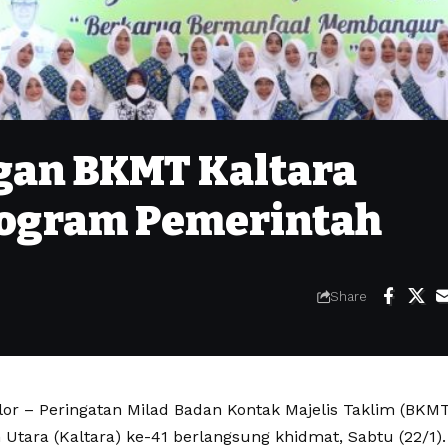
an BKMT Kaltara
rogram Pemerintah
Share
lor – Peringatan Milad Badan Kontak Majelis Taklim (BKMT
Utara (Kaltara) ke-41 berlangsung khidmat, Sabtu (22/1).