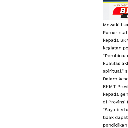
Mewakili s
Pemerintah
kepada BKM
kegiatan pe
“Pembinaan
kualitas a
spiritual,”
Dalam kes
BKMT Provi
kepada gen
di Provinsi 
“Saya berha
tidak dapa
pendidikan