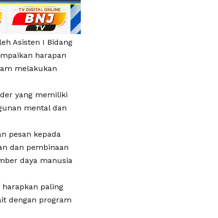
eh Asisten I Bidang
ampaikan harapan
alam melakukan
ader yang memiliki
gunan mental dan
an pesan kepada
kan dan pembinaan
umber daya manusia
a harapkan paling
ait dengan program