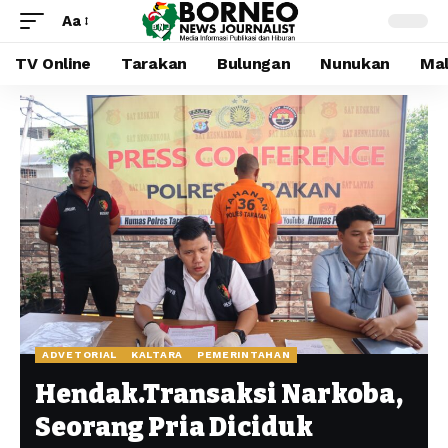
Aa
TV Online
Tarakan
Bulungan
Nunukan
Mal
ADVETORIAL
KALTARA
PEMERINTAHAN
Hendak.Transaksi Narkoba,
Seorang Pria Diciduk