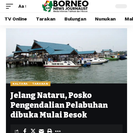
Aa
TV Online
Tarakan
Bulungan
Nunukan
Mal
KALTARA
TARAKAN
Jelang Nataru, Posko
Pengendalian Pelabuhan
dibuka Mulai Besok